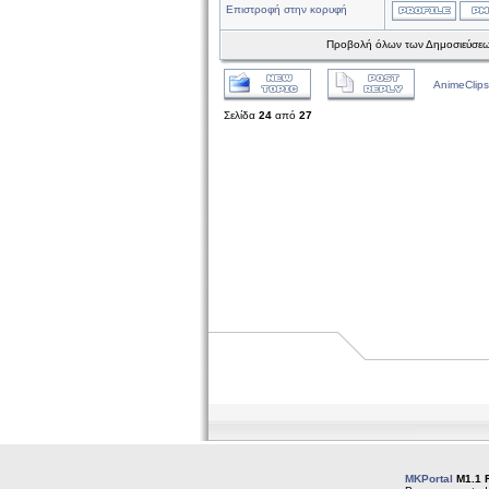
Επιστροφή στην κορυφή
Προβολή όλων των Δημοσιεύσεω
AnimeClips
Σελίδα
24
από
27
MKPortal
M1.1 