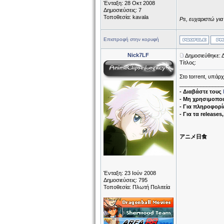
Ένταξη: 28 Οκτ 2008
Δημοσιεύσεις: 7
Τοποθεσία: kavala
Ps, ευχαριστώ για
Επιστροφή στην κορυφή
Nick7LF
Δημοσιεύθηκε: 
Τίτλος:
Στο torrent, υπάρ
______________
- Διαβάστε τους
- Μη χρησιμοποι
- Για πληροφορίε
- Για τα releases
アニメ日食
Ένταξη: 23 Ιούν 2008
Δημοσιεύσεις: 795
Τοποθεσία: Πλωτή Πολιτεία