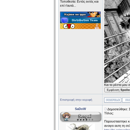
Τοποθεσία: Εντός εκτός και
επί τ'αυτά...
Και τα ρέστα μου 
Εμφάνιση
Spoile
Επιστροφή στην κορυφή
SaDoW
Δημοσιεύθηκε: 
Τίτλος:
Παρουστιαστηκε κα
ανοιγει αυτη τη σε