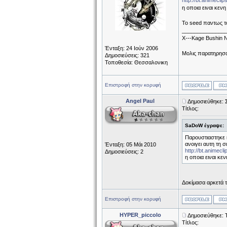
http://bt.anime
η οποια ειναι κενη
Το seed παντως το
______________
X---Kage Bushin N
Ένταξη: 24 Ιούν 2006
Μολις παρατηρησα 
Δημοσιεύσεις: 321
Τοποθεσία: Θεσσαλονικη
Επιστροφή στην κορυφή
Angel Paul
Δημοσιεύθηκε: 
Τίτλος:
SaDoW έγραψε:
Παρουστιαστηκε κ
ανοιγει αυτη τη σ
Ένταξη: 05 Μάι 2010
http://bt.anim
Δημοσιεύσεις: 2
η οποια ειναι κεν
Δοκίμασα αρκετά τ
Επιστροφή στην κορυφή
HYPER_piccolo
Δημοσιεύθηκε: 
Τίτλος: