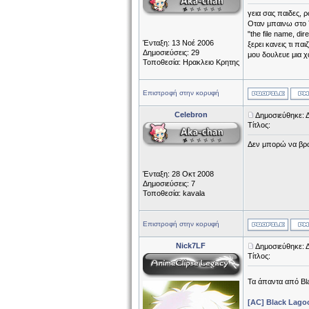
γεια σας παιδες, 
Οταν μπαινω στο 
"the file name, di
Ένταξη: 13 Νοέ 2006
ξερει κανεις τι παιζ
Δημοσιεύσεις: 29
μου δουλευε μια χ
Τοποθεσία: Ηρακλειο Κρητης
Επιστροφή στην κορυφή
Celebron
Δημοσιεύθηκε: 
Τίτλος:
Δεν μπορώ να βρω
Ένταξη: 28 Οκτ 2008
Δημοσιεύσεις: 7
Τοποθεσία: kavala
Επιστροφή στην κορυφή
Nick7LF
Δημοσιεύθηκε: 
Τίτλος:
Τα άπαντα από Bla
[AC] Black Lago