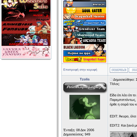
Επιστροφή στην κορυφή
Tzolis
Δημοσιεύθηκε: 
Τίτλος:
Είδα ότι λέει ότι 
Παρεμπιπτόντως, τ
ήρθε η σειρά του 
EDIT: Άκυρο, όλα 
EDIT2: Και ξανά μ
Ένταξη: 08 Δεκ 2006
______________
Δημοσιεύσεις: 949