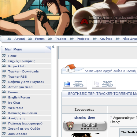
Αρχική
Forum
Tracker
Projects
Κανόνες
Νέες Δημ
Main Menu
Home
Συχνές Ερωτήσεις
Project Info
»
AnimeClipse Αρχική σελίδα
Τεχνική
Tracker - Downloads
Tracker RSS
Βοήθεια για το Playback
Αίτηση για Seed
Forum
ΕΡΩΤΗΣΕΙΣ ΠΕΡΙ TRACKER-TORRENTS
Με
English Forum
Irc Chat
Web radio
Συγγραφέας
Κανόνες του Forum
shanks_theo
Δημοσιεύθηκε: 
Αναζήτηση
Τίτλος:
Πολιτική Διαμοιρασμού
Σχετικά με την Ομάδα
The Truth 
Join Discord