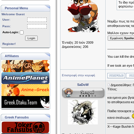
Το ίδιο π
φορτώσω στ
Personal Menu
Welcome Guest
User:
Νομίζω πως τα παι
αποθηκευοντας τα 
Pass:
Auto-Login:
Μαλλον εχουν πρ
Login
Εμφάνιση
Spoile
Ένταξη: 20 Ιούν 2009
Register!
Δημοσιεύσεις: 206
______________
Affiliates
You can kill the dr
If we took an eye 
Επιστροφή στην κορυφή
SaDoW
Δημοσιεύθηκε: 
Τίτλος:
και εμενα μου βγα
το αποθηκευσα και 
Παιδια τσεκαρετε
Greek Fansubs
κανα σκαλωμα..
______________
X---Kage Bushin N