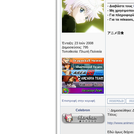
______________
- Διαβάστε τους
- Μη χρησιμοποι
- Για πληροφορίε
- Για τα releases
アニメ日食
Ένταξη: 23 Ιούν 2008
Δημοσιεύσεις: 795
Τοποθεσία: Πλωτή Πολιτεία
Επιστροφή στην κορυφή
Celebron
Δημοσιεύθηκε: 
Τίτλος:
http://www.animec
Εδώ όμως δείχνει 