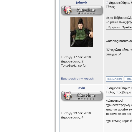
johnyb
Δημοσιεύθηκε: 
Τίτλος:
ok,τα διάβασα αλ
να μάθω πως ψάχ
Εμφάνιση
Spoile
______________
watching:naruto,d
______________
ΠΣ:πρώτα κάνω τα 
φταίξιμο :P
Ένταξη: 17 Δεκ 2010
Δημοσιεύσεις: 2
Τοποθεσία: corfu
Επιστροφή στην κορυφή
dvlc
Δημοσιεύθηκε: 
Τίτλος: προβλημα 
καλησπερα!
εχω ενα προβλημα 
παω να ανοιξω ενα
Ένταξη: 23 Δεκ 2010
το κανει σε οτι κ
Δημοσιεύσεις: 4
εχει κανεις καμια 