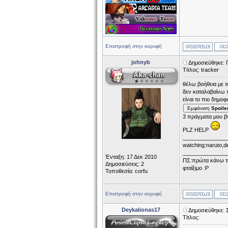
Επιστροφή στην κορυφή
johnyb
Δημοσιεύθηκε: 
Τίτλος: tracker
θέλω βοήθεια με τ
δεν καταλαβαίνω τ
είναι το πιο δημοφ
Εμφάνιση
Spoile
3 πράγματα μου βγ
PLZ HELP
______________
watching:naruto,d
______________
Ένταξη: 17 Δεκ 2010
ΠΣ:πρώτα κάνω τα 
Δημοσιεύσεις: 2
φταίξιμο :P
Τοποθεσία: corfu
Επιστροφή στην κορυφή
Deykalionas17
Δημοσιεύθηκε: 
Τίτλος: