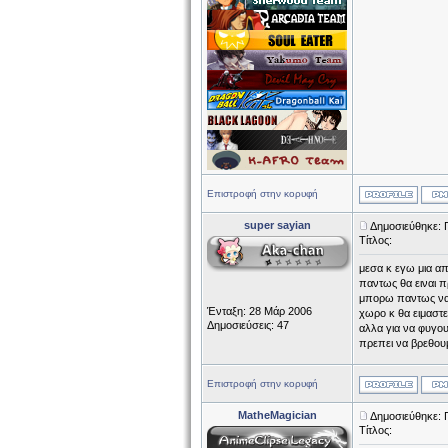
Επιστροφή στην κορυφή
super sayian
Δημοσιεύθηκε: 
Τίτλος:
μεσα κ εγω μια απ
παντως θα ειναι 
μπορω παντως να κ
Ένταξη: 28 Μάρ 2006
χωρο κ θα ειμαστε
Δημοσιεύσεις: 47
αλλα για να φυγου
πρεπει να βρεθουμ
Επιστροφή στην κορυφή
MatheMagician
Δημοσιεύθηκε: 
Τίτλος: