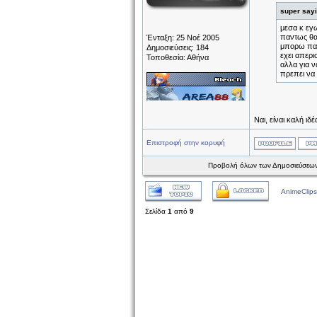
super say
μεσα κ εγω
παντως θα
Ένταξη: 25 Νοέ 2005
μπορω παν
Δημοσιεύσεις: 184
εχει απερι
Τοποθεσία: Αθήνα
αλλα για ν
πρεπει να 
Ναι, είναι καλή ιδέ
Επιστροφή στην κορυφή
Προβολή όλων των Δημοσιεύσεων
AnimeClips
Σελίδα
1
από
9