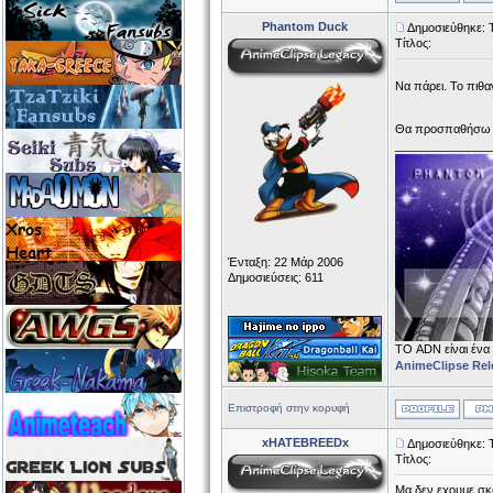
Phantom Duck
Δημοσιεύθηκε: 
Τίτλος:
Να πάρει. Το πιθα
Θα προσπαθήσω 
______________
Ένταξη: 22 Μάρ 2006
Δημοσιεύσεις: 611
ΤΟ ADN είναι ένα
AnimeClipse Rel
Επιστροφή στην κορυφή
xHATEBREEDx
Δημοσιεύθηκε: 
Τίτλος:
Μα δεν εχουμε σκο