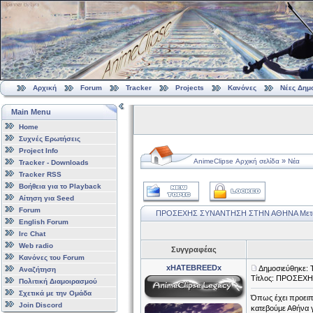
Αρχική
Forum
Tracker
Projects
Κανόνες
Νέες Δημ
Main Menu
Home
Συχνές Ερωτήσεις
Project Info
»
AnimeClipse Αρχική σελίδα
Νέα
Tracker - Downloads
Tracker RSS
Βοήθεια για το Playback
Αίτηση για Seed
Forum
ΠΡΟΣΕΧΗΣ ΣΥΝΑΝΤΗΣΗ ΣΤΗΝ ΑΘΗΝΑ
Μετ
English Forum
Irc Chat
Web radio
Συγγραφέας
Κανόνες του Forum
xHATEBREEDx
Δημοσιεύθηκε: 
Αναζήτηση
Τίτλος: ΠΡΟΣΕ
Πολιτική Διαμοιρασμού
Σχετικά με την Ομάδα
Όπως έχει προειπ
Join Discord
κατεβούμε Αθήνα 