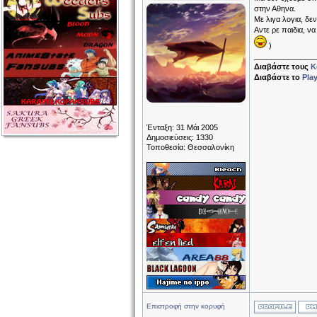
στην Αθηνα.
Με λιγα λογια, δε
Αντε ρε παιδια, ν
)
______________
Διαβάστε τους
Κ
Διαβάστε το
Pla
Ένταξη: 31 Μάι 2005
Δημοσιεύσεις: 1330
Τοποθεσία: Θεσσαλονίκη
Επιστροφή στην κορυφή