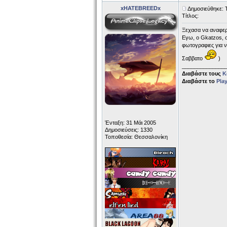
xHATEBREEDx
Δημοσιεύθηκε: 
Τίτλος:
Ξεχασα να αναφερ
Εγω, ο Gkatzos, ο
φωτογραφιες για ν
Σαββατο
)
______________
Διαβάστε τους
Κ
Διαβάστε το
Pla
Ένταξη: 31 Μάι 2005
Δημοσιεύσεις: 1330
Τοποθεσία: Θεσσαλονίκη