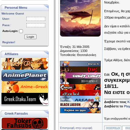
Νοεμβρίου.
Personal Menu
Επομένως, θα χαρ
Welcome Guest
100ρια ανιμαδες 
User:
Pass:
Δεν είμαι ο κατάλ
Auto-Login:
συζητάτε εδώ για 
Login
Έχουμε σκοπό να μ
Register!
Ένταξη: 31 Μάι 2005
Σάββατο, να έρθετ
Δημοσιεύσεις: 1330
Affiliates
Τοποθεσία: Θεσσαλονίκη
Τρέμε Αθήνα, διότ
Οκ, η σ
Edit:
συγκεκριμ
18/11.
Να ειστε ο
______________
Διαβάστε τους
Κ
Διαβάστε το
Pla
Greek Fansubs
Έχει επεξεργασθεί
Επιστροφή στην κορυφή