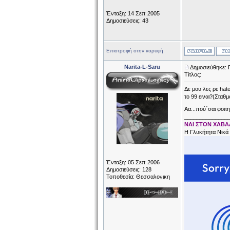
Ένταξη: 14 Σεπ 2005
Δημοσιεύσεις: 43
Επιστροφή στην κορυφή
Narita-L-Saru
Δημοσιεύθηκε: 
Τίτλος:
Δε μου λες ρε hat
το 99 ειναι?(Στα
Αα...πού΄σαι φοιτη
______________
NAI ΣΤΟΝ ΧΑΒΑ
H Γλυκήτητα Νικά
Ένταξη: 05 Σεπ 2006
Δημοσιεύσεις: 128
Τοποθεσία: Θεσσαλονικη