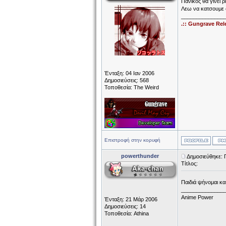
Πανικος θα γινει 
Λεω να κατσουμε σ
______________
.:: Gungrave Rel
Ένταξη: 04 Ιαν 2006
Δημοσιεύσεις: 568
Τοποθεσία: The Weird
Επιστροφή στην κορυφή
powerthunder
Δημοσιεύθηκε: 
Τίτλος:
Παιδιά ψήνομαι κ
______________
Anime Power
Ένταξη: 21 Μάρ 2006
Δημοσιεύσεις: 14
Τοποθεσία: Athina