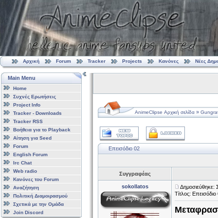
Αρχική
Forum
Tracker
Projects
Κανόνες
Νέες Δημ
Main Menu
Home
Συχνές Ερωτήσεις
Project Info
»
AnimeClipse Αρχική σελίδα
Gungra
Tracker - Downloads
Tracker RSS
Βοήθεια για το Playback
Αίτηση για Seed
Forum
Επεισόδιο 02
English Forum
Irc Chat
Web radio
Συγγραφέας
Κανόνες του Forum
sokollatos
Δημοσιεύθηκε: 
Αναζήτηση
Τίτλος: Επεισόδιο
Πολιτική Διαμοιρασμού
Σχετικά με την Ομάδα
Μεταφρασ
Join Discord