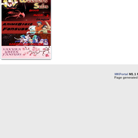
MKPortal
M1.1 
Page generated 