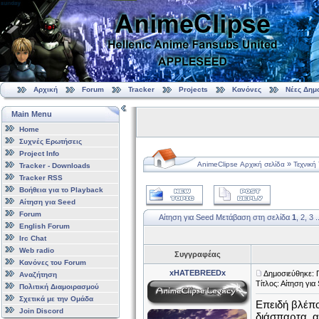
Αρχική
Forum
Tracker
Projects
Κανόνες
Νέες Δημ
Main Menu
Home
Συχνές Ερωτήσεις
Project Info
»
AnimeClipse Αρχική σελίδα
Τεχνική
Tracker - Downloads
Tracker RSS
Βοήθεια για το Playback
Αίτηση για Seed
Forum
Αίτηση για Seed
Μετάβαση στη σελίδα
1
,
2
,
3
.
English Forum
Irc Chat
Web radio
Συγγραφέας
Κανόνες του Forum
xHATEBREEDx
Δημοσιεύθηκε: 
Αναζήτηση
Τίτλος: Αίτηση για
Πολιτική Διαμοιρασμού
Σχετικά με την Ομάδα
Επειδή βλέπο
Join Discord
διάσπαρτα, α