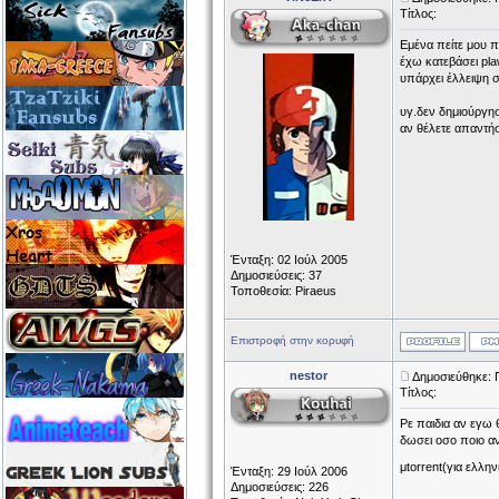
Τίτλος:
Εμένα πείτε μου π
έχω κατεβάσει pla
υπάρχει έλλειψη 
υγ.δεν δημιούργη
αν θέλετε απαντή
Ένταξη: 02 Ιούλ 2005
Δημοσιεύσεις: 37
Τοποθεσία: Piraeus
Επιστροφή στην κορυφή
nestor
Δημοσιεύθηκε: 
Τίτλος:
Ρε παιδια αν εγω
δωσει οσο ποιο αν
μtorrent(για ελλην
Ένταξη: 29 Ιούλ 2006
Δημοσιεύσεις: 226