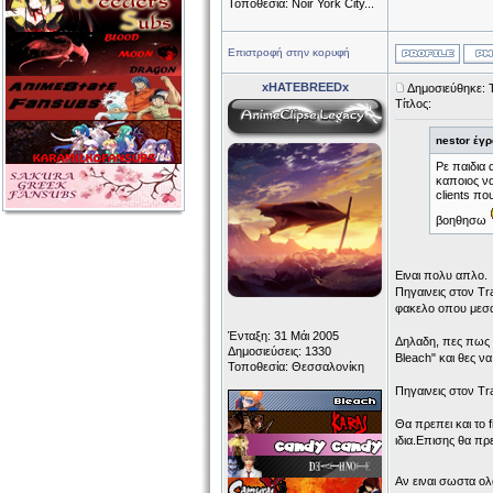
Τοποθεσία: Noir York City...
Επιστροφή στην κορυφή
xHATEBREEDx
Δημοσιεύθηκε: 
Τίτλος:
nestor έγρ
Ρε παιδια
καποιος να
clients πο
βοηθησω
Ειναι πολυ απλο.
Πηγαινεις στον Tra
φακελο οπου μεσα
Ένταξη: 31 Μάι 2005
Δηλαδη, πες πως ε
Δημοσιεύσεις: 1330
Bleach" και θες να
Τοποθεσία: Θεσσαλονίκη
Πηγαινεις στον Tra
Θα πρεπει και το f
ιδια.Επισης θα πρε
Αν ειναι σωστα ολ