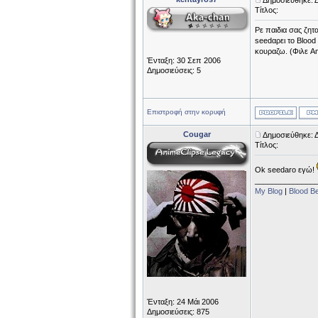
Δημοσιεύθηκε: 
Τίτλος:
Ρε παιδια σας ζητ
seedαρει το Blood 
κουραζω. (Φιλε Am
Ένταξη: 30 Σεπ 2006
Δημοσιεύσεις: 5
Επιστροφή στην κορυφή
Cougar
Δημοσιεύθηκε: 
Τίτλος:
Ok seedaro εγώ!
______________
My Blog
|
Blood B
Ένταξη: 24 Μάι 2006
Δημοσιεύσεις: 875