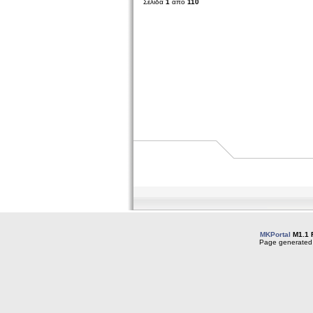
Σελίδα
1
από
110
MKPortal
M1.1 
Page generated 