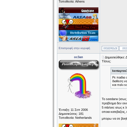
Τοποθεσία: Athens
Επιστροφή στην κορυφή
oc3an
Δημοσιεύθηκε: 
Τίτλος:
kentayros
Ρε παιδια 
διαθεση να
και παλι s
Το seedarw (ισως 
προβλημα δεν εινα
5 mb/sec ισως κ λ
Ένταξη: 11 Σεπ 2006
οποια κατεβαζεις,
Δημοσιεύσεις: 181
Τοποθεσία: Netherlands
μπορω να σε βο