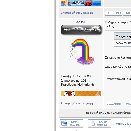
Επιστροφή στην κορυφή
oc3an
Δημοσιεύθηκε: 
Τίτλος:
Cougar έγ
Μάλλον θα 
Σε μενα το λες αυτ
Ξανα κοιταξα τα s
Ένταξη: 11 Σεπ 2006
Έχει επεξεργασθεί 
Δημοσιεύσεις: 181
Τοποθεσία: Netherlands
Επιστροφή στην κορυφή
Προβολή όλων των Δημοσιεύσεων
AnimeClips