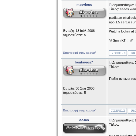
maevious
Δημοσιεύθηκε: 
Τίτλος: seeds wan
paidia an einai e
apo 1.5 se 3.o su
______________
Ένταξη: 13 Ιούλ 2006
Watcha lookin' at
Δημοσιεύσεις: 5
*# SnnnIKT !!! #*
Επιστροφή στην κορυφή
kentayros7
Δημοσιεύθηκε: 
Τίτλος:
Παιδια αν ειναι ε
Ένταξη: 30 Σεπ 2006
Δημοσιεύσεις: 5
Επιστροφή στην κορυφή
oc3an
Δημοσιεύθηκε: 
Τίτλος:
εγω το seedaro. Δ