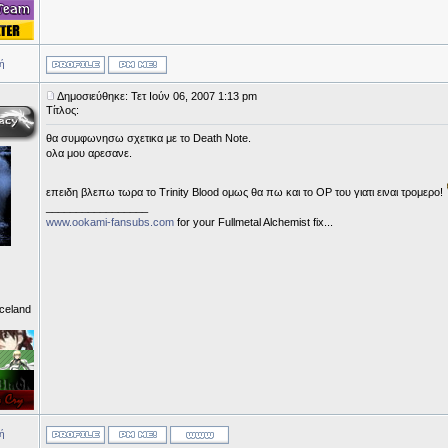
ή
Δημοσιεύθηκε: Τετ Ιούν 06, 2007 1:13 pm
Τίτλος:
θα συμφωνησω σχετικα με το Death Note.
ολα μου αρεσανε.
επειδη βλεπω τωρα το Trinity Blood ομως θα πω και το ΟΡ του γιατι ειναι τρομερο!
_________________
www.ookami-fansubs.com
for your Fullmetal Alchemist fix...
Iceland
ή