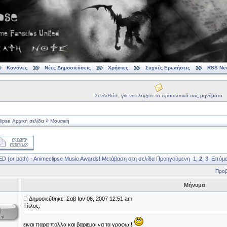
Κανόνες
Νέες Δημοσιεύσεις
Χρήστες
Συχνές Ερωτήσεις
RSS Ne
Συνδεθείτε, για να ελέγξετε τα προσωπικά σας μηνύματα
»
ipse Αρχική σελίδα
Μουσική
 (or both) - Animeclipse Music Awards!
Μετάβαση στη σελίδα
Προηγούμενη
1
,
2
,
3
Επόμε
Προβ
Μήνυμα
Δημοσιεύθηκε: Σαβ Ιαν 06, 2007 12:51 am
Τίτλος:
ειναι παρα πολλα και βαριεμαι να τα γραφω!!