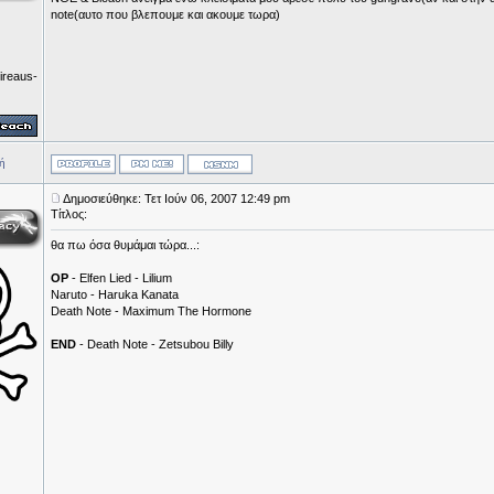
note(αυτο που βλεπουμε και ακουμε τωρα)
ireaus-
ή
Δημοσιεύθηκε: Τετ Ιούν 06, 2007 12:49 pm
Τίτλος:
θα πω όσα θυμάμαι τώρα...:
ΟP
- Elfen Lied - Lilium
Naruto - Haruka Kanata
Death Note - Maximum The Hormone
END
- Death Note - Zetsubou Billy