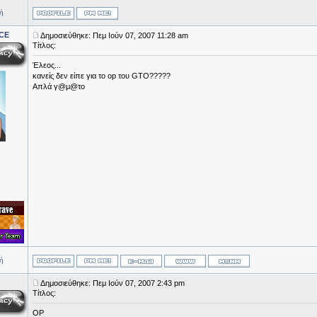
ή
CE
Δημοσιεύθηκε: Πεμ Ιούν 07, 2007 11:28 am
Τίτλος:
Έλεος...
κανείς δεν είπε για το οp του GTO?????
Απλά γ@μ@το
ή
Δημοσιεύθηκε: Πεμ Ιούν 07, 2007 2:43 pm
Τίτλος:
OP