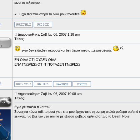
ειναι το τελευταιο...
ΥΓ:Ειχα πει παλιοτερα τα δικα μου favorites
ή
Δημοσιεύθηκε: Σαβ Ιαν 06, 2007 1:18 am
Τίτλος:
εγω δεν ειδα,δεν ακουσα και δεν ξερω τιποτα ...ειμαι αθωος
_________________
ΕΝ ΟΙΔΑ ΟΤΙ ΟΥΔΕΝ ΟΙΔΑ
ΕΝΑ ΓΝΩΡΙΖΩ ΟΤΙ ΤΙΠΟΤΑ ΔΕΝ ΓΝΩΡΙΖΩ
ή
Δημοσιεύθηκε: Σαβ Ιαν 06, 2007 10:08 am
Τίτλος:
Εγω ρε παιδιά τι να πω;
Συνέχεια κάνω edit το post γιατί είτε μου έρχονται στη μνημη παλιά φοβερα op/end
ξεκινάω να βλέπω νέα anime με εξίσου φοβερα op/end όπως το Death Note.