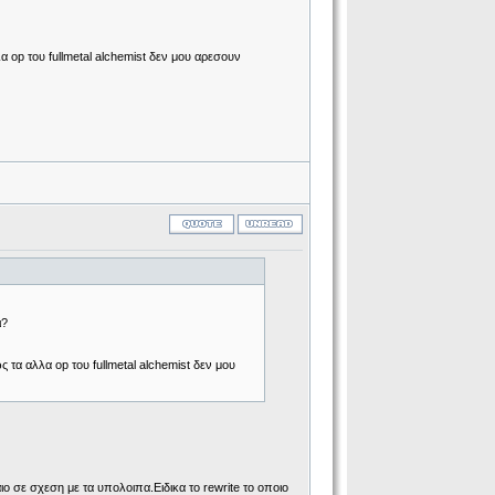
α οp του fullmetal alchemist δεν μου αρεσουν
ι?
 τα αλλα οp του fullmetal alchemist δεν μου
ο σε σχεση με τα υπολοιπα.Ειδικα το rewrite το οποιο