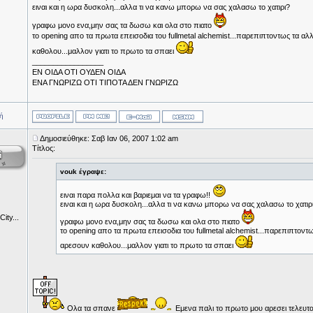
ειναι και η ωρα δυσκολη...αλλα τι να κανω μπορω να σας χαλασω το χατιρι?
γραφω μονο ενα,μην σας τα δωσω και ολα στο πιατο
το opening απο τα πρωτα επεισοδια του fullmetal alchemist...παρεπιπτοντως τα αλλ
καθολου...μαλλον γιατι το πρωτο τα σπαει
_________________
ΕΝ ΟΙΔΑ ΟΤΙ ΟΥΔΕΝ ΟΙΔΑ
ΕΝΑ ΓΝΩΡΙΖΩ ΟΤΙ ΤΙΠΟΤΑ ΔΕΝ ΓΝΩΡΙΖΩ
ή
Δημοσιεύθηκε: Σαβ Ιαν 06, 2007 1:02 am
Τίτλος:
vouk έγραψε:
ειναι παρα πολλα και βαριεμαι να τα γραφω!!
ειναι και η ωρα δυσκολη...αλλα τι να κανω μπορω να σας χαλασω το χατιρ
ity...
γραφω μονο ενα,μην σας τα δωσω και ολα στο πιατο
το opening απο τα πρωτα επεισοδια του fullmetal alchemist...παρεπιπτοντως
αρεσουν καθολου...μαλλον γιατι το πρωτο τα σπαει
Ολα τα σπανε
Εμενα παλι το πρωτο μου αρεσει τελευται