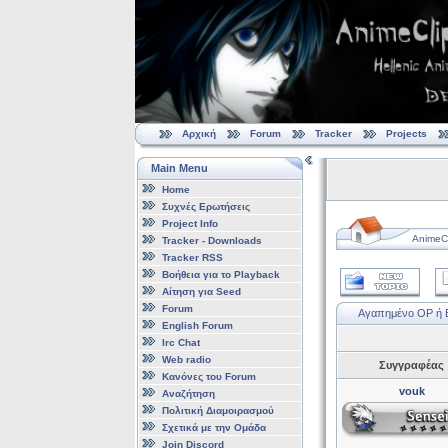
Αρχική
Forum
Tracker
Projects
Main Menu
Home
Συχνές Ερωτήσεις
Project Info
AnimeCl
Tracker - Downloads
Tracker RSS
Βοήθεια για το Playback
Αίτηση για Seed
Forum
Αγαπημένο OP ή ED
English Forum
Irc Chat
Web radio
Συγγραφέας
Κανόνες του Forum
vouk
Αναζήτηση
Πολιτική Διαμοιρασμού
Σχετικά με την Ομάδα
Join Discord