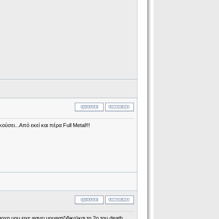
ει...Από εκεί και πέρα Full Metal!!!
χη μου ειχε φανει μουφατζιδικο)και το 2ο του death