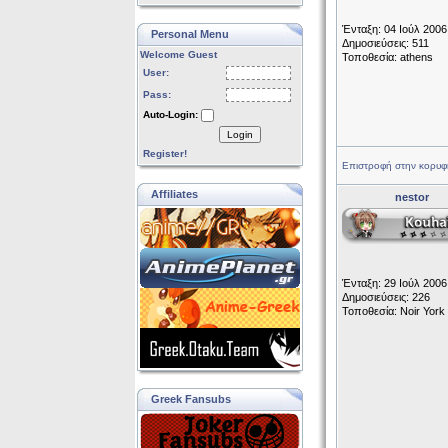
Ένταξη: 04 Ιούλ 2006
Personal Menu
Δημοσιεύσεις: 511
Welcome Guest
Τοποθεσία: athens
User:
Pass:
Auto-Login:
Login
Register!
Επιστροφή στην κορυφ
Affiliates
nestor
Ένταξη: 29 Ιούλ 2006
Δημοσιεύσεις: 226
Τοποθεσία: Noir York C
Greek Fansubs