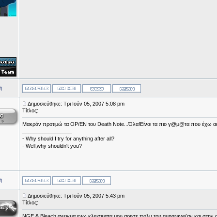
ή
Δημοσιεύθηκε: Τρι Ιούν 05, 2007 5:08 pm
Τίτλος:
Μακράν προτιμώ τα OP/EN του Death Note...Όλα!Είναι τα πιο γ@μ@τα που έχω ακούσ
_________________
- Why should I try for anything after all?
- Well,why shouldn't you?
ή
Δημοσιεύθηκε: Τρι Ιούν 05, 2007 5:43 pm
Τίτλος:
NGE & Bleach ανειγμα ενω κλεισιματα μου αρεσε πολυ του gungrave(αν και στην αρ