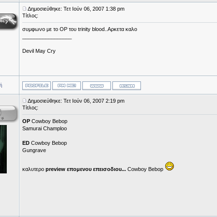
Δημοσιεύθηκε: Τετ Ιούν 06, 2007 1:38 pm
Τίτλος:
συμφωνο με το ΟP του trinity blood..Aρκετα καλο
_________________
Devil May Cry
ή
Δημοσιεύθηκε: Τετ Ιούν 06, 2007 2:19 pm
Τίτλος:
OP
Cowboy Bebop
Samurai Champloo
ED
Cowboy Bebop
Gungrave
καλυτερο
preview επομενου επεισοδιου...
Cowboy Bebop