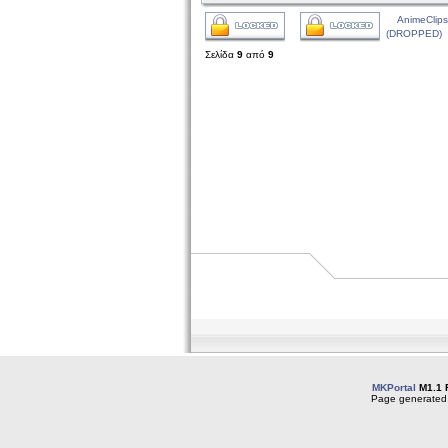
AnimeClips
(DROPPED)
Σελίδα
9
από
9
MKPortal
M1.1 
Page generated 