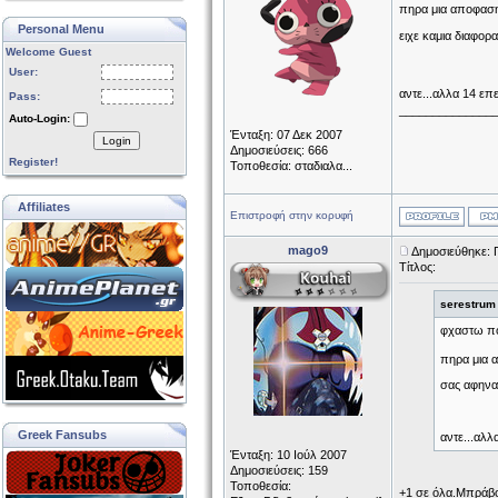
πηρα μια αποφαση.
Personal Menu
ειχε καμια διαφορα
Welcome Guest
User:
αντε...αλλα 14 επε
Pass:
______________
Auto-Login:
Ένταξη: 07 Δεκ 2007
Login
Δημοσιεύσεις: 666
Register!
Τοποθεσία: σταδιαλα...
Affiliates
Επιστροφή στην κορυφή
mago9
Δημοσιεύθηκε: 
Τίτλος:
serestrum
φχαστω πολ
πηρα μια α
σας αφηνα 
Greek Fansubs
αντε...αλλ
Ένταξη: 10 Ιούλ 2007
Δημοσιεύσεις: 159
Τοποθεσία:
+1 σε όλα.Μπράβο 