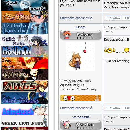
Εξω...Γιδοβοσκέ,catch me if
Θα αφήσω να τελει
you can!!!
Δε θέλω να αφήσ
Επιστροφή στην κορυφή
Kisara
Δημοσιεύθηκε: 
Τίτλος:
Ευχαριστούμε!!!!!!
and
______________
...I'm not breaking
Ένταξη: 06 Ιούλ 2008
Δημοσιεύσεις: 73
Τοποθεσία: Θεσσαλονίκη
Επιστροφή στην κορυφή
stefanos98
Δημοσιεύθηκε: 
Τίτλος:
Εγώ πάντως θα βλ