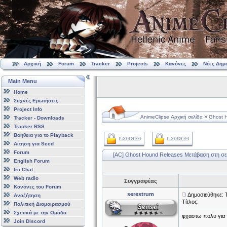
Αρχική
Forum
Tracker
Projects
Κανόνες
Νέες Δημ
Main Menu
Home
Συχνές Ερωτήσεις
Project Info
»
AnimeClipse Αρχική σελίδα
Ghost H
Tracker - Downloads
Tracker RSS
Βοήθεια για το Playback
Αίτηση για Seed
Forum
[AC] Ghost Hound Releases
Μετάβαση στη σε
English Forum
Irc Chat
Web radio
Συγγραφέας
Κανόνες του Forum
serestrum
Δημοσιεύθηκε: 
Αναζήτηση
Τίτλος:
Πολιτική Διαμοιρασμού
Σχετικά με την Ομάδα
φχαστω πολυ για το
Join Discord