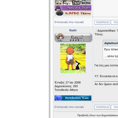
Επιστροφή στην κορυφή
Nadir
Δημοσιεύθηκε: Τ
Τίτλος:
digitaltra
Εγω τελικ
....αλλα π
Για πες μου λεπτομ
Υ.Γ. Εννοειται οτ
______________
Ένταξη: 27 Ιαν 2008
Αν δεν ήμουν αυτό
Δημοσιεύσεις: 293
Τοποθεσία: Αθηνα
Επιστροφή στην κορυφή
Προβολή όλων των Δημοσιεύσεων