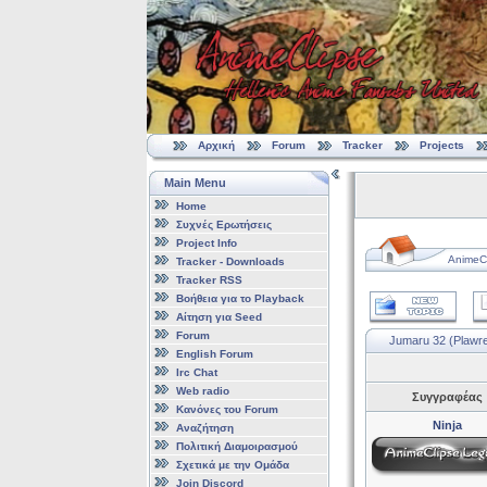
Αρχική
Forum
Tracker
Projects
Main Menu
Home
Συχνές Ερωτήσεις
Project Info
AnimeCl
Tracker - Downloads
Tracker RSS
Βοήθεια για το Playback
Αίτηση για Seed
Forum
Jumaru 32 (Plawre
English Forum
Irc Chat
Web radio
Συγγραφέας
Κανόνες του Forum
Ninja
Αναζήτηση
Πολιτική Διαμοιρασμού
Σχετικά με την Ομάδα
Join Discord