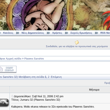
Κανόνες
Νέες Δημοσιεύσεις
Χρήστες
Συχνές Ερωτήσεις
RSS Ne
Συνδεθείτε, για να ελέγξετε τα προσωπικά σας μηνύματα
»
ipse Αρχική σελίδα
Plawres Sanshiro
s Sanshiro 32)
Μετάβαση στη σελίδα
1
,
2
Επόμενη
Προβ
Μήνυμα
Δημοσιεύθηκε: Σαβ Νοέ 11, 2006 2:42 pm
Τίτλος: Jumaru 32 (Plawres Sanshiro 32)
Kalispera. Molis ekana release to 32o epeisodio tou Plawres Sanshiro.