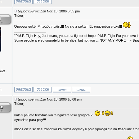
ή
Δημοσιεύθηκε: Δευ Νοέ 13, 2006 6:35 pm
Τίτλος:
Όμορφα πολύ! Μπράβο παίδες!!! Να είστε καλά!!! Ευχαριστούμε πολύ!!!
_________________
"P.M.P. Fight Hey, Juohmaru, you are a fighter of hope, P.M.P. Fight Put your love i
Some people are so ungrateful to be alive, but not you ... NOT ANY MORE ... -
Sa
άδα -
ή
Δημοσιεύθηκε: Δευ Νοέ 13, 2006 10:08 pm
Τίτλος:
kala ti pa8ate teleytaia kai ta bgazete toso grogora!?!
eyxaristo para poly!!!
mipos eiste se 8esi xondrika kai xwris deymeysi pote ypologizete na ftasoume sto t