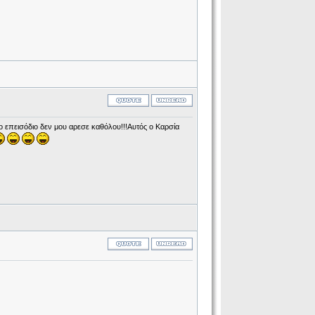
2ο επεισόδιο δεν μου αρεσε καθόλου!!!Αυτός ο Καρσία