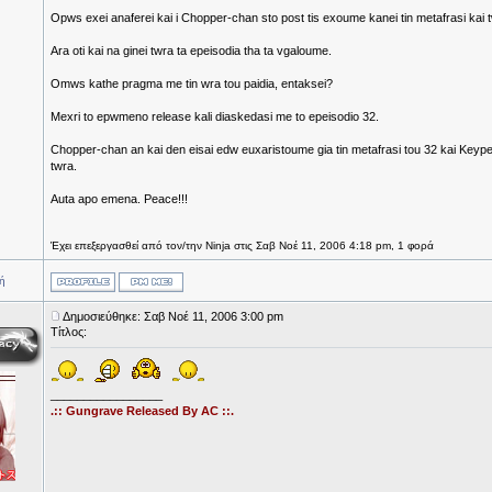
Opws exei anaferei kai i Chopper-chan sto post tis exoume kanei tin metafrasi kai
Ara oti kai na ginei twra ta epeisodia tha ta vgaloume.
Omws kathe pragma me tin wra tou paidia, entaksei?
Mexri to epwmeno release kali diaskedasi me to epeisodio 32.
Chopper-chan an kai den eisai edw euxaristoume gia tin metafrasi tou 32 kai Keyper
twra.
Auta apo emena. Peace!!!
Έχει επεξεργασθεί από τον/την Ninja στις Σαβ Νοέ 11, 2006 4:18 pm, 1 φορά
ή
Δημοσιεύθηκε: Σαβ Νοέ 11, 2006 3:00 pm
Τίτλος:
_________________
.:: Gungrave Released By AC ::.