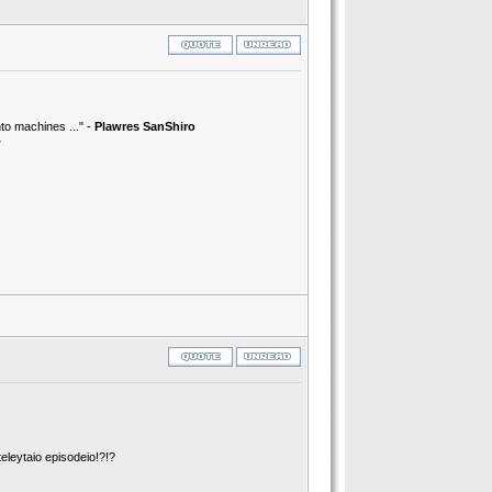
nto machines ..." -
Plawres SanShiro
w
eleytaio episodeio!?!?