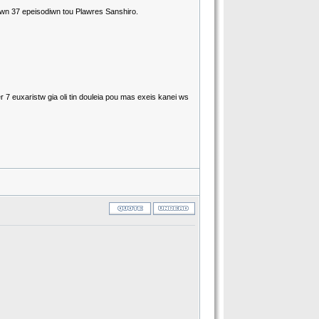
 twn 37 epeisodiwn tou Plawres Sanshiro.
 7 euxaristw gia oli tin douleia pou mas exeis kanei ws