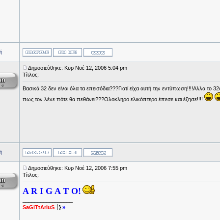
ή
Δημοσιεύθηκε: Κυρ Νοέ 12, 2006 5:04 pm
Τίτλος:
Βασικά 32 δεν είναι όλα τα επεισόδια???Γιατί είχα αυτή την εντύπωση!!!!Αλλα το 3
πως τον λένε πότε θα πεθάνει???Ολοκληρο ελικόπτερο έπεσε και έζησε!!!!
ή
Δημοσιεύθηκε: Κυρ Νοέ 12, 2006 7:55 pm
Τίτλος:
A R I G A T O!
_________________
SaGiTtArIuS
׀}
»