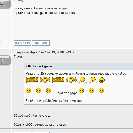
Τίτλος:
osa eyxaristo kai na poume einai liga.
mpravo sta paidia gia tin teleia douleia tous
ή
Δημοσιεύθηκε: Δευ Νοέ 13, 2006 5:43 pm
Τίτλος:
tolisdrama έγραψε:
Μετά από 15 χρόνια αναμονή επιτέλους φτάνουμε σιγά σιγά στο τέλος.
Είναι από χαρά
Σε όλη την ομάδα ένα μεγάλο ευχάριστο.
15 χρόνια δε λες τίποτα...
βάλτε + 1000 ευχαριστώ κι απο μένα