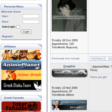
Personal Menu
Welcome Guest
User:
Pass:
Auto-Login:
Login
Register!
Ένταξη: 08 Σεπ 2005
Δημοσιεύσεις: 120
Affiliates
Τοποθεσία: Βυρωνας
Επιστροφή στην κορυφή
Quajafrie
Δημοσιεύθηκε: 
Τίτλος:
There you go!
Ένταξη: 10 Νοέ 2005
Δημοσιεύσεις: 87
Τοποθεσία: Αθήνα
Greek Fansubs