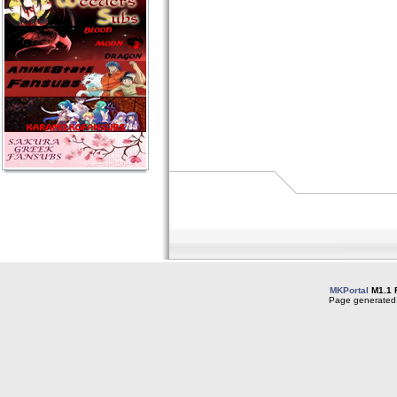
MKPortal
M1.1 
Page generated 