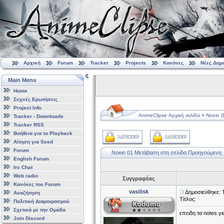
Αρχική
Forum
Tracker
Projects
Κανόνες
Νέες Δημ
Main Menu
Home
Συχνές Ερωτήσεις
Project Info
»
AnimeClipse Αρχική σελίδα
Noein 
Tracker - Downloads
Tracker RSS
Βοήθεια για το Playback
Αίτηση για Seed
Forum
Noein 01
Μετάβαση στη σελίδα
Προηγούμενη
English Forum
Irc Chat
Web radio
Συγγραφέας
Κανόνες του Forum
vasilisk
Δημοσιεύθηκε: 
Αναζήτηση
Τίτλος:
Πολιτική Διαμοιρασμού
Σχετικά με την Ομάδα
επειδη τα notes γ
Join Discord