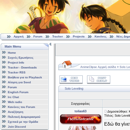
Αρχική
Forum
Tracker
Projects
Κανόνες
Νέες Δημ
Main Menu
Home
Συχνές Ερωτήσεις
Project Info
»
AnimeClipse Αρχική σελίδα
Solo Le
Tracker - Downloads
Tracker RSS
Βοήθεια για το Playback
Αίτηση για Seed
Forum
Solo Leveling
English Forum
Irc Chat
Web radio
Συγγραφέας
Κανόνες του Forum
tolias63
Δημοσιεύθηκε: 
Αναζήτηση
Τίτλος: Solo Level
Πολιτική Διαμοιρασμού
Σχετικά με την Ομάδα
Εδώ θα γίνετ
Join Discord