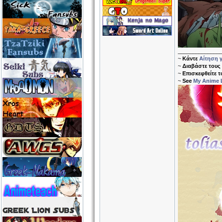
______________
~
Κάντε
Αίτηση γ
~
Διαβάστε τους
~
Επισκεφθείτε 
~
See
My Anime L