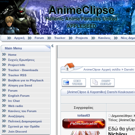
Αρχική
Forum
Tracker
Projects
Κανόνες
Νέες Δημ
Main Menu
Home
Συχνές Ερωτήσεις
Project Info
»
AnimeClipse Αρχική σελίδα
Danshi 
Tracker - Downloads
Tracker RSS
Βοήθεια για το Playback
Αίτηση για Seed
Forum
[AnimeClipse & Καραmilko] Danshi Koukousei n
English Forum
Irc Chat
Web radio
Συγγραφέας
Κανόνες του Forum
tolias63
Δημοσιεύθηκε: 
Αναζήτηση
Τίτλος: [AnimeCli
Πολιτική Διαμοιρασμού
Σχετικά με την Ομάδα
Εδώ θα γίνετ
Join Discord
Nichijou
.