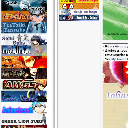
______________
~
Κάντε
Αίτηση γ
~
Διαβάστε τους
~
Επισκεφθείτε 
~
See
My Anime L