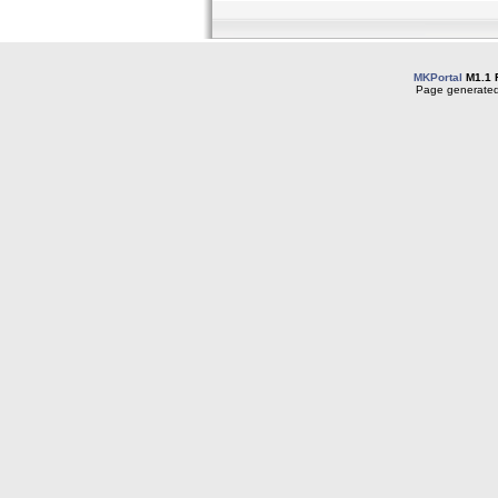
MKPortal
M1.1 
Page generated