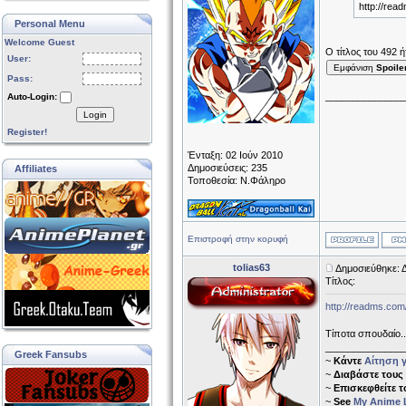
http://read
Personal Menu
Welcome Guest
Ο τίτλος του 492 
User:
Εμφάνιση
Spoile
Pass:
______________
Auto-Login:
Login
Register!
Ένταξη: 02 Ιούν 2010
Δημοσιεύσεις: 235
Affiliates
Τοποθεσία: Ν.Φάληρο
Επιστροφή στην κορυφή
tolias63
Δημοσιεύθηκε: Δ
Τίτλος:
http://readms.com/
Τίποτα σπουδαίο...
______________
Greek Fansubs
~
Κάντε
Αίτηση γ
~
Διαβάστε τους
~
Επισκεφθείτε 
~
See
My Anime L