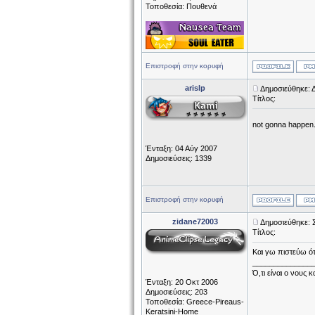
Τοποθεσία: Πουθενά
Επιστροφή στην κορυφή
arislp
Δημοσιεύθηκε: 
Τίτλος:
not gonna happen.
Ένταξη: 04 Αύγ 2007
Δημοσιεύσεις: 1339
Επιστροφή στην κορυφή
zidane72003
Δημοσιεύθηκε: 
Τίτλος:
Και γω πιστεύω ότ
______________
Ό,τι είναι ο νους 
Ένταξη: 20 Οκτ 2006
Δημοσιεύσεις: 203
Τοποθεσία: Greece-Pireaus-
Keratsini-Home