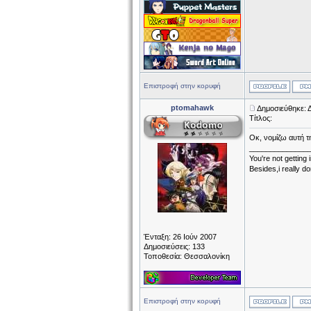
Επιστροφή στην κορυφή
ptomahawk
Δημοσιεύθηκε: 
Τίτλος:
Οκ, νομίζω αυτή τ
______________
You're not getting
Besides,i really 
Ένταξη: 26 Ιούν 2007
Δημοσιεύσεις: 133
Τοποθεσία: Θεσσαλονίκη
Επιστροφή στην κορυφή