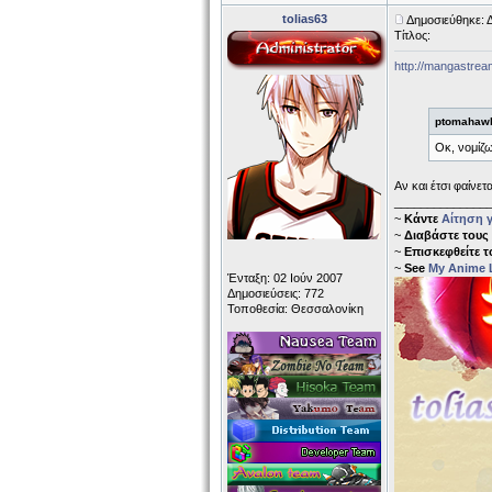
tolias63
Δημοσιεύθηκε: 
Τίτλος:
http://mangastream
ptomahawk
Οκ, νομίζω
Αν και έτσι φαίνετ
______________
~
Κάντε
Αίτηση γ
~
Διαβάστε τους
~
Επισκεφθείτε 
~
See
My Anime L
Ένταξη: 02 Ιούν 2007
Δημοσιεύσεις: 772
Τοποθεσία: Θεσσαλονίκη