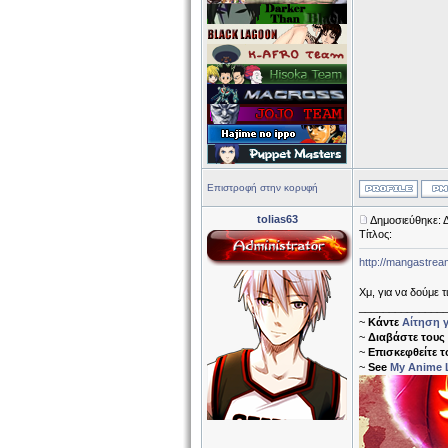
Επιστροφή στην κορυφή
tolias63
Δημοσιεύθηκε: 
Τίτλος:
http://mangastream
Χμ, για να δούμε τι
______________
~
Κάντε
Αίτηση γ
~
Διαβάστε τους
~
Επισκεφθείτε 
~
See
My Anime L