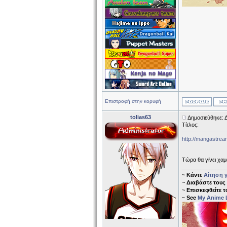
Επιστροφή στην κορυφή
tolias63
Δημοσιεύθηκε: Δ
Τίτλος:
http://mangastream
Τώρα θα γίνει χαμ
______________
~
Κάντε
Αίτηση γ
~
Διαβάστε τους
~
Επισκεφθείτε 
~
See
My Anime L