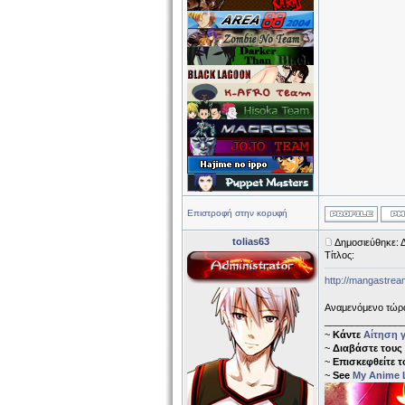
Επιστροφή στην κορυφή
tolias63
Δημοσιεύθηκε: 
Τίτλος:
http://mangastream
Αναμενόμενο τώρα 
______________
~
Κάντε
Αίτηση γ
~
Διαβάστε τους
~
Επισκεφθείτε 
~
See
My Anime L