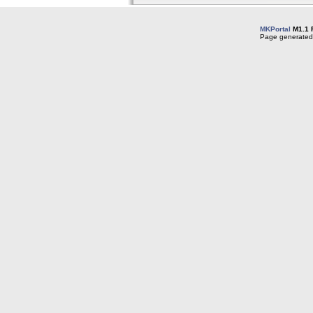
MKPortal
M1.1 
Page generated 