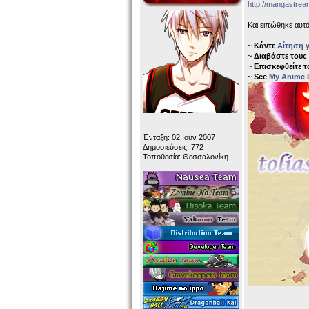
http://mangastream
Και ειπώθηκε αυτό
______________
~
Κάντε
Αίτηση γ
~
Διαβάστε τους
~
Επισκεφθείτε 
~
See
My Anime L
Ένταξη: 02 Ιούν 2007
Δημοσιεύσεις: 772
Τοποθεσία: Θεσσαλονίκη