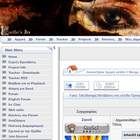
Αρχική
Forum
Tracker
Projects
Κανόνες
Νέες Δημ
Main Menu
Home
Συχνές Ερωτήσεις
Project Info
»
AnimeClipse Αρχική σελίδα
Manga
Tracker - Downloads
Tracker RSS
Βοήθεια για το Playback
Αίτηση για Seed
Forum
Fairy Tail [Manga]
Μετάβαση στη σελίδα
Προη
English Forum
Irc Chat
Web radio
Συγγραφέας
Κανόνες του Forum
ZaneX
Δημοσιεύθηκε: 
Αναζήτηση
Τίτλος:
Πολιτική Διαμοιρασμού
Σχετικά με την Ομάδα
tolias63 έ
Join Discord