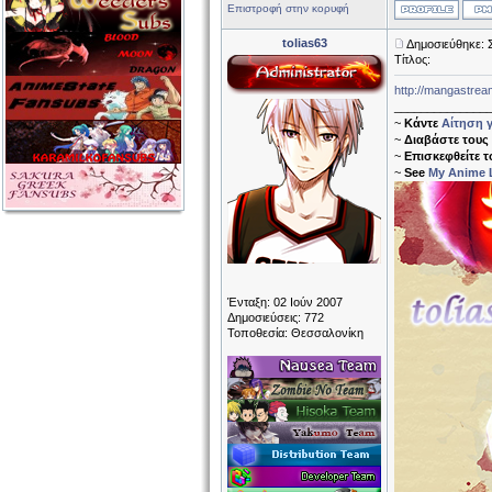
Επιστροφή στην κορυφή
tolias63
Δημοσιεύθηκε: 
Τίτλος:
http://mangastream
______________
~
Κάντε
Αίτηση γ
~
Διαβάστε τους
~
Επισκεφθείτε 
~
See
My Anime L
Ένταξη: 02 Ιούν 2007
Δημοσιεύσεις: 772
Τοποθεσία: Θεσσαλονίκη