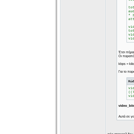
to
au
* 
at
vi
to
vi
vi
Έτσι πήραμ
Οι παραπά
kbps = kil
Για το παρ
Κώδ
vi
((
vi
video_bit
Αυτά σε γε