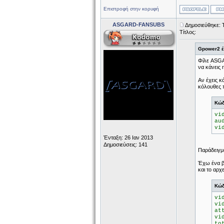
Επιστροφή στην κορυφή
ASGARD-FANSUBS
Δημοσιεύθηκε: 
Τίτλος:
Gpower2 έ
Φίλε ASGA
να κάνεις r
Αν έχεις κ
κόλουθες π
Κώδ
vi
au
vi
Ένταξη: 26 Ιαν 2013
Δημοσιεύσεις: 141
Παράδειγμ
Έχω ένα β
και το αρχ
Κώδ
vi
vi
at
vi
to