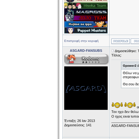
Επιστροφή στην κορυφή
ASGARD-FANSUBS
Δημοσιεύθηκε: Τ
Τίτλος:
Gpower2 έ
Θέλω να μο
στερεοφων
Θα σου δεί
α
Τον ηχο δεν θελω 
Ο ηχος ειναι τυπο
Ένταξη: 26 Ιαν 2013
______________
Δημοσιεύσεις: 141
ASGARD-FANSU