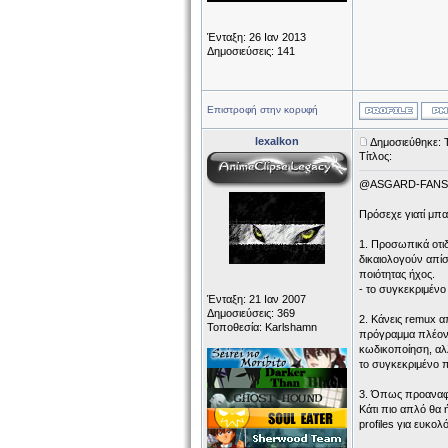
Ένταξη: 26 Ιαν 2013
Δημοσιεύσεις: 141
Επιστροφή στην κορυφή
lexalkon
Δημοσιεύθηκε: 
Τίτλος:
@ASGARD-FANS
Πρόσεχε γιατί μπα
1. Προσωπικά οτιδ
δικαιολογούν απίσ
ποιότητας ήχος.
- το συγκεκριμένο 
Ένταξη: 21 Ιαν 2007
Δημοσιεύσεις: 369
2. Κάνεις remux α
Τοποθεσία: Karlshamn
πρόγραμμα πλέον 
κωδικοποίηση, αλλ
το συγκεκριμένο π
3. Όπως προαναφέρ
Κάτι πιο απλό θα 
profiles για ευκο