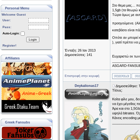
Στο θεμα μας.... 
Personal Menu
1,5gb (τα θεωρώ ι
Welcome Guest
Τώρα όμως με αυτό
User:
προηγούμενα. (Αλ
Pass:
κατεβάσει είναι π
Auto-Login:
Οπότε αν μπορεί κ
Login
), γιατί πρέπει ν
Register!
Ένταξη: 26 Ιαν 2013
Δημοσιεύσεις: 141
Ευχαριστώ εκ των
Affiliates
______________
ASGARD-FANSU
Επιστροφή στην κορυφή
Deykalionas17
Δημοσιεύθηκε: 
Τίτλος:
Κοίτα φίλε μου, δ
να έχει μέγεθος π
Άρα και στο 1,5Gb
υψηλά bitrates. Όχ
Κάνεις encoding μ
Greek Fansubs
______________