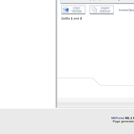
AnimeClips
Σελίδα
1
από
2
MKPortal
M1.1 
Page generated