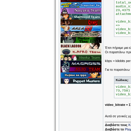
total_s
audio_s
23,4375
attachm
video_b
=>
video_b
video_b
Έτσι πήραμε μια ε
Οι παραπάνω πράξ
kbps = kilobits pe
Για το παραπάνω π
Κώδικας:
video_b
73,758)
video_b
video_bitrate = 
Αυτά σε γενικές γ
______________
Διαβάστε τους
Κ
Διαβάστε το
Pla