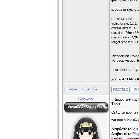
φιλε gpower2 δεν 
εχουμε τα εξης στ
οποτε εχουμε:
video brate: 12.1
overall bitrate: 1
duration: 26mn 16
current size: 2,2
target size που θ
Μπορεις να κανεις
Μπορεις να μου δ
Γιατι δοκιμασα τη
______________
ASGARD-FANSU
Επιστροφή στην κορυφή
Gpower2
Δημοσιεύθηκε: 
Τίτλος:
Θέλω να μου πεις 
Θα σου δείξω όλη 
______________
Διαβάστε τους
Κ
Διαβάστε το
Pla
Feeling... nause