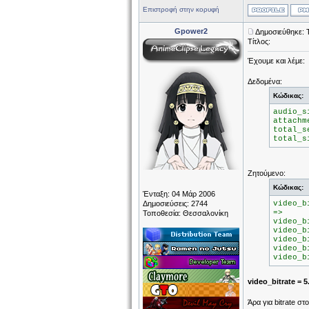
Επιστροφή στην κορυφή
Gpower2
Δημοσιεύθηκε: 
Τίτλος:
Έχουμε και λέμε:
Δεδομένα:
Κώδικας:
audio_s
attachm
total_s
total_s
Ζητούμενο:
Κώδικας:
Ένταξη: 04 Μάρ 2006
Δημοσιεύσεις: 2744
video_b
=>
Τοποθεσία: Θεσσαλονίκη
video_b
video_b
video_b
video_b
video_b
video_bitrate = 
Άρα για bitrate σ