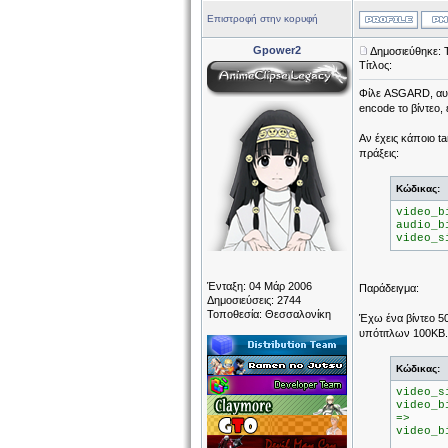
Επιστροφή στην κορυφή
Gpower2
Δημοσιεύθηκε: 
Τίτλος:
Φίλε ASGARD, αυτ
encode το βίντεο, 
Αν έχεις κάποιο ta
πράξεις:
Κώδικας:
video_b
audio_b
video_s
Ένταξη: 04 Μάρ 2006
Παράδειγμα:
Δημοσιεύσεις: 2744
Τοποθεσία: Θεσσαλονίκη
Έχω ένα βίντεο 50
υπότιτλων 100ΚΒ. 
Κώδικας:
video_s
video_b
=>
video_b