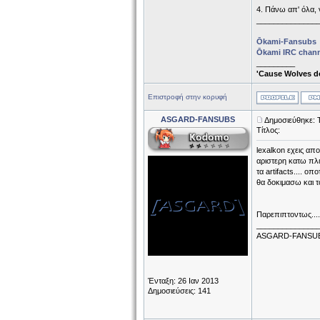
4. Πάνω απ' όλα, 
______________
Ōkami-Fansubs
Ōkami IRC chan
_________
'Cause Wolves do
Επιστροφή στην κορυφή
ASGARD-FANSUBS
Δημοσιεύθηκε: 
Τίτλος:
lexalkon εχεις απ
αριστερη κατω πλε
τα artifacts.... 
θα δοκιμασω και 
Παρεπιπτοντως.... 
______________
ASGARD-FANSU
Ένταξη: 26 Ιαν 2013
Δημοσιεύσεις: 141