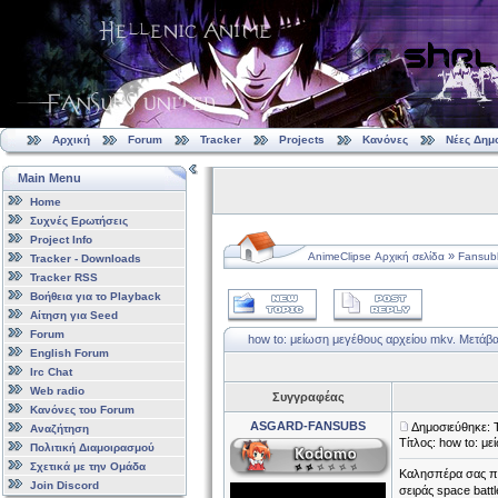
Αρχική
Forum
Tracker
Projects
Κανόνες
Νέες Δημ
Main Menu
Home
Συχνές Ερωτήσεις
Project Info
»
AnimeClipse Αρχική σελίδα
Fansubb
Tracker - Downloads
Tracker RSS
Βοήθεια για το Playback
Αίτηση για Seed
Forum
how to: μείωση μεγέθους αρχείου mkv.
Μετάβα
English Forum
Irc Chat
Web radio
Συγγραφέας
Κανόνες του Forum
ASGARD-FANSUBS
Δημοσιεύθηκε: 
Αναζήτηση
Τίτλος: how to: μ
Πολιτική Διαμοιρασμού
Σχετικά με την Ομάδα
Καλησπέρα σας παι
Join Discord
σειράς space batt