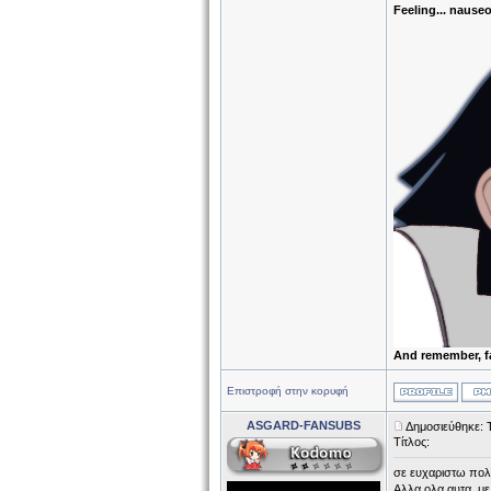
Feeling... nause
And remember, f
Επιστροφή στην κορυφή
ASGARD-FANSUBS
Δημοσιεύθηκε: 
Τίτλος:
σε ευχαριστω πολυ
Αλλα ολα αυτα, μ