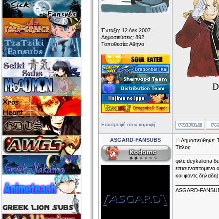
Ένταξη: 12 Δεκ 2007
Δημοσιεύσεις: 892
Τοποθεσία: Αθήνα
Επιστροφή στην κορυφή
ASGARD-FANSUBS
Δημοσιεύθηκε: 
Τίτλος:
φιλε deykaliona δ
επισυναπτομενα αρ
και φοντς δηλαδη)
______________
ASGARD-FANSU