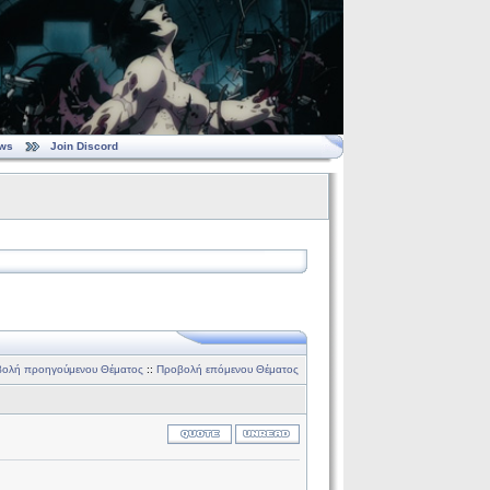
ws
Join Discord
ολή προηγούμενου Θέματος
::
Προβολή επόμενου Θέματος