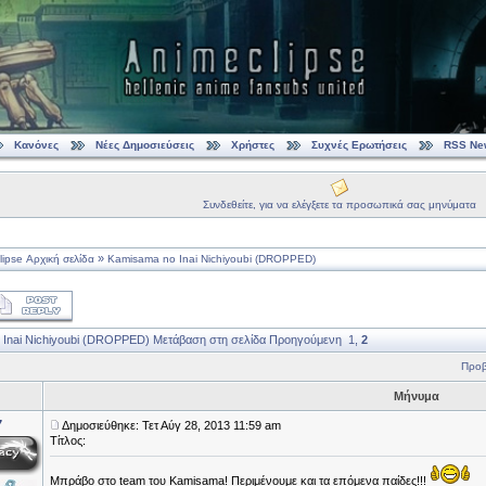
Κανόνες
Νέες Δημοσιεύσεις
Χρήστες
Συχνές Ερωτήσεις
RSS Ne
Συνδεθείτε, για να ελέγξετε τα προσωπικά σας μηνύματα
»
ipse Αρχική σελίδα
Kamisama no Inai Nichiyoubi (DROPPED)
 Inai Nichiyoubi (DROPPED)
Μετάβαση στη σελίδα
Προηγούμενη
1
,
2
Προβ
Μήνυμα
7
Δημοσιεύθηκε: Τετ Αύγ 28, 2013 11:59 am
Τίτλος:
Μπράβο στο team του Kamisama! Περιμένουμε και τα επόμενα παίδες!!!