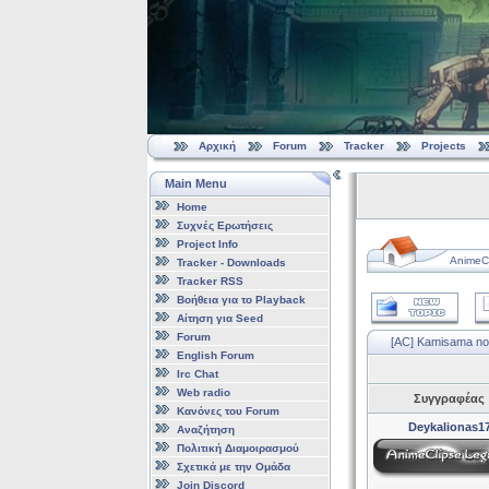
Αρχική
Forum
Tracker
Projects
Main Menu
Home
Συχνές Ερωτήσεις
Project Info
AnimeCl
Tracker - Downloads
Tracker RSS
Βοήθεια για το Playback
Αίτηση για Seed
Forum
[AC] Kamisama no
English Forum
Irc Chat
Web radio
Συγγραφέας
Κανόνες του Forum
Deykalionas1
Αναζήτηση
Πολιτική Διαμοιρασμού
Σχετικά με την Ομάδα
Join Discord