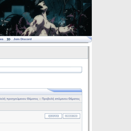
ws
Join Discord
ολή προηγούμενου Θέματος
::
Προβολή επόμενου Θέματος