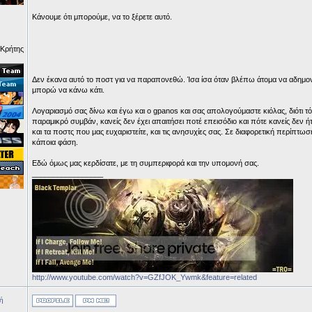
Κάνουμε ότι μπορούμε, να το ξέρετε αυτό.
 Κρήτης
Δεν έκανα αυτό το ποστ για να παραπονεθώ. Ίσα ίσα όταν βλέπω άτομα να αδημον
μπορώ να κάνω κάτι.
Λογαριασμό σας δίνω και έγω και ο gpanos και σας απολογούμαστε κιόλας, διότι τόσ
παραμικρό συμβάν, κανείς δεν έχει απαιτήσει ποτέ επεισόδιο και πότε κανείς δεν ή
και τα ποστς που μας ευχαριστείτε, και τις ανησυχίες σας. Σε διαφορετική περίπτω
κάποια φάση.
Εδώ όμως μας κερδίσατε, με τη συμπεριφορά και την υπομονή σας.
_________________
http://www.youtube.com/watch?v=GZfJOK_Ywmk&feature=related
ή