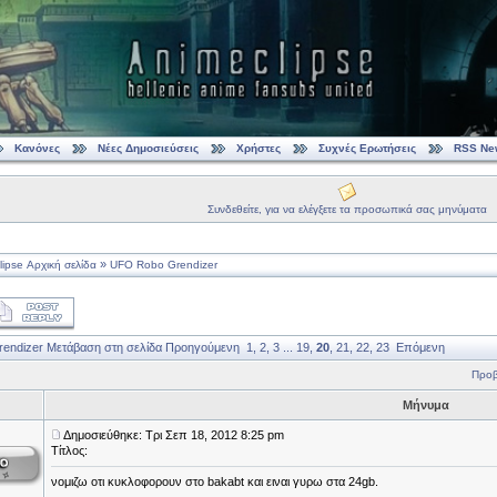
Κανόνες
Νέες Δημοσιεύσεις
Χρήστες
Συχνές Ερωτήσεις
RSS Ne
Συνδεθείτε, για να ελέγξετε τα προσωπικά σας μηνύματα
»
ipse Αρχική σελίδα
UFO Robo Grendizer
endizer
Μετάβαση στη σελίδα
Προηγούμενη
1
,
2
,
3
...
19
,
20
,
21
,
22
,
23
Επόμενη
Προβ
Μήνυμα
Δημοσιεύθηκε: Τρι Σεπ 18, 2012 8:25 pm
Τίτλος:
νομιζω οτι κυκλοφορουν στο bakabt και ειναι γυρω στα 24gb.