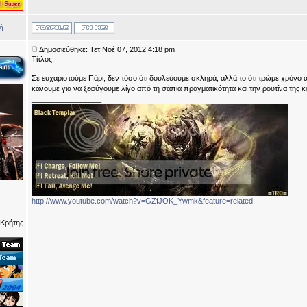
ή
Δημοσιεύθηκε: Τετ Νοέ 07, 2012 4:18 pm
Τίτλος:
Σε ευχαριστούμε Πάρι, δεν τόσο ότι δουλεύουμε σκληρά, αλλά το ότι τρώμε χρό
κάνουμε για να ξεφύγουμε λίγο από τη σάπια πραγματικότητα και την ρουτίνα της κ
_________________
http://www.youtube.com/watch?v=GZfJOK_Ywmk&feature=related
 Κρήτης