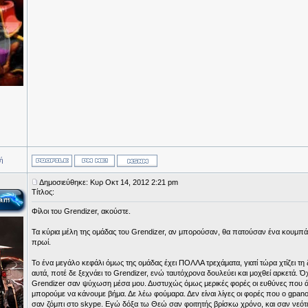
ή
Δημοσιεύθηκε: Κυρ Οκτ 14, 2012 2:21 pm
Τίτλος:
Φίλοι του Grendizer, ακούστε.
Τα κύρια μέλη της ομάδας του Grendizer, αν μπορούσαν, θα πατούσαν ένα κουμπάκι
πρωί.
Το ένα μεγάλο κεφάλι όμως της ομάδας έχει ΠΟΛΛΑ τρεχάματα, γιατί τώρα χτίζει τη 
αυτά, ποτέ δε ξεχνάει το Grendizer, ενώ ταυτόχρονα δουλεύει και μοχθεί αρκετά. 
Grendizer σαν ψύχωση μέσα μου. Δυστυχώς όμως μερικές φορές οι ευθύνες που ά
μπορούμε να κάνουμε βήμα. Δε λέω φούμαρα. Δεν είναι λίγες οι φορές που ο gpanos
σαν ζόμπι στο skype. Εγώ δόξα τω Θεώ σαν φοιτητής βρίσκω χρόνο, και σαν νεότ