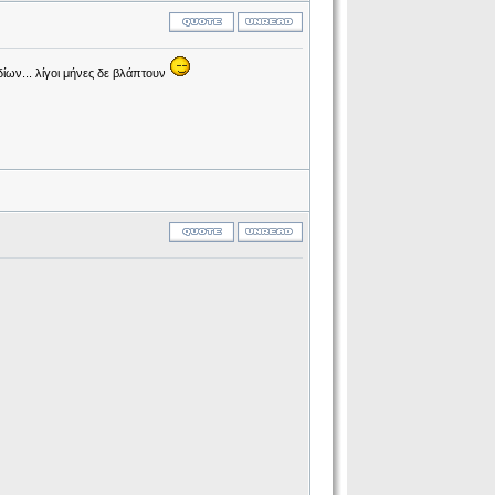
δίων... λίγοι μήνες δε βλάπτουν