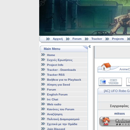
Αρχική
Forum
Tracker
Projects
Main Menu
Home
Συχνές Ερωτήσεις
Project Info
AnimeCl
Tracker - Downloads
Tracker RSS
Βοήθεια για το Playback
Αίτηση για Seed
Forum
[AC] UFO Robo Gr
English Forum
Irc Chat
Web radio
Συγγραφέας
Κανόνες του Forum
mitsos
Αναζήτηση
Πολιτική Διαμοιρασμού
Σχετικά με την Ομάδα
Join Discord