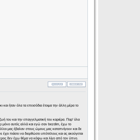
 και ήταν όλα τα επεισόδια έτοιμα την άλλη μέρα το
ζωή του και την επαγγελματική του καριέρα. Παρ' όλα
Όχι μόνο αυτός αλλά και εγώ σαν bezdim, έχω το
λλοι μας έβαλαν στους ώμους μας καταπνίγουν και δε
 έχει πιάσει να διορθώσει υπότιτλους και ας ακούγεται
ερος δεν έχω θέμα να κόψω και λίγο από τον ύπνο.