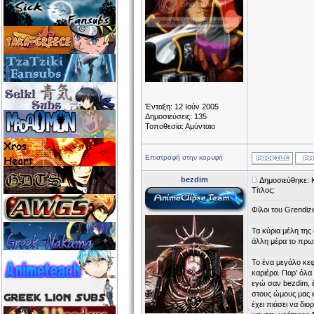
Ένταξη: 12 Ιούν 2005
Δημοσιεύσεις: 135
Τοποθεσία: Αμύνταιο
Επιστροφή στην κορυφή
bezdim
Δημοσιεύθηκε: 
Τίτλος:
Φίλοι του Grendiz
Τα κύρια μέλη της
άλλη μέρα το πρωί
Το ένα μεγάλο κεφ
καριέρα. Παρ' όλα
εγώ σαν bezdim, 
στους ώμους μας κ
έχει πιάσει να δι