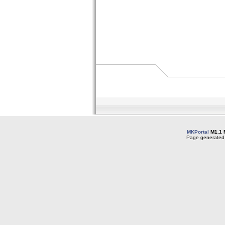
MKPortal
M1.1 
Page generated 