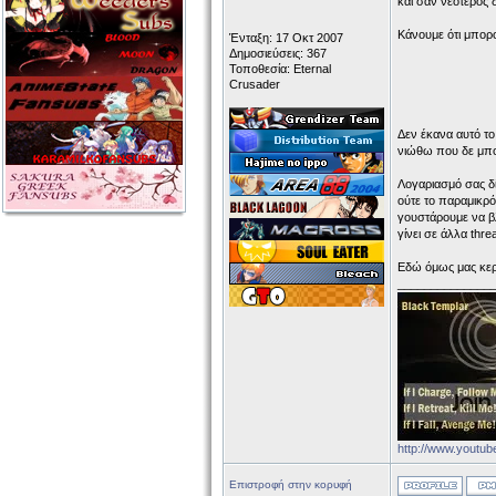
και σαν νεότερος 
Κάνουμε ότι μπορο
Ένταξη: 17 Οκτ 2007
Δημοσιεύσεις: 367
Τοποθεσία: Eternal
Crusader
Δεν έκανα αυτό τ
νιώθω που δε μπο
Λογαριασμό σας δί
ούτε το παραμικρό 
γουστάρουμε να βλ
γίνει σε άλλα thr
Εδώ όμως μας κερ
______________
http://www.yout
Επιστροφή στην κορυφή