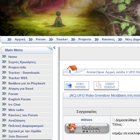
Αρχική
Forum
Tracker
Projects
Κανόνες
Νέες Δημ
Main Menu
Home
Συχνές Ερωτήσεις
Project Info
»
AnimeClipse Αρχική σελίδα
UFO Ro
Tracker - Downloads
Tracker RSS
Βοήθεια για το Playback
Αίτηση για Seed
Forum
[AC] UFO Robo Grendizer
Μετάβαση στη σελ
English Forum
Irc Chat
Web radio
Συγγραφέας
Κανόνες του Forum
mitsos
Δημοσιεύθηκε: 
Αναζήτηση
Τίτλος:
Πολιτική Διαμοιρασμού
Σχετικά με την Ομάδα
νομιζω οτι κυκλοφ
Join Discord