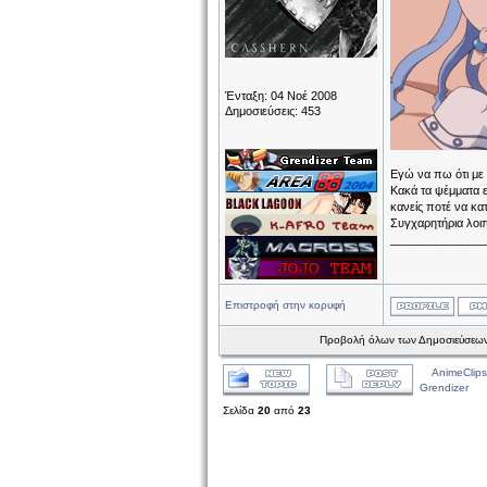
Ένταξη: 04 Νοέ 2008
Δημοσιεύσεις: 453
Εγώ να πω ότι με 
Κακά τα ψέμματα ε
κανείς ποτέ να κα
Συγχαρητήρια λοιπ
______________
Επιστροφή στην κορυφή
Προβολή όλων των Δημοσιεύσεων
AnimeClips
Grendizer
Σελίδα
20
από
23