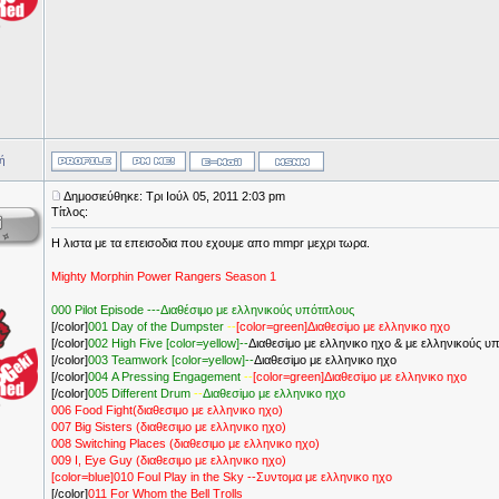
ή
Δημοσιεύθηκε: Τρι Ιούλ 05, 2011 2:03 pm
Τίτλος:
H λιστα με τα επεισοδια που εχουμε απο mmpr μεχρι τωρα.
Mighty Morphin Power Rangers Season 1
000 Pilot Episode ---Διαθέσιμο με ελληνικούς υπότιτλους
[/color]
001 Day of the Dumpster
--
[color=green]Διαθεσiμο με ελληνικο ηχο
[/color]
002 High Five
[color=yellow]--
Διαθεσiμο με ελληνικο ηχο & με ελληνικούς υπ
[/color]
003 Teamwork
[color=yellow]--
Διαθεσiμο με ελληνικο ηχο
[/color]
004 A Pressing Engagement
--
[color=green]Διαθεσiμο με ελληνικο ηχο
[/color]
005 Different Drum
--
Διαθεσiμο με ελληνικο ηχο
006 Food Fight(διαθεσιμο με ελληνικο ηχο)
007 Big Sisters (διαθεσιμο με ελληνικο ηχο)
008 Switching Places (διαθεσιμο με ελληνικο ηχο)
009 I, Eye Guy (διαθεσιμο με ελληνικο ηχο)
[color=blue]010 Foul Play in the Sky --Συντομα με ελληνικο ηχο
[/color]
011 For Whom the Bell Trolls