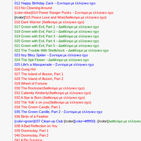
012 Happy Birthday Zack --Συντομα με ελληνικο ηχο
013 No Clowning Around
[color=blue]014 Power Ranger Punks --Συντομα με ελληνικο ηχο
[/color]
015 Peace Love and Woe(διαθεσιμο με ελληνικο ηχο)
016 Dark Warrior (διαθεσιμο με ελληνικο ηχο)
017 Green with Evil, Part 1
--Διαθέσιμο με ελληνικο ηχο
018 Green with Evil, Part 2
--Διαθέσιμο με ελληνικο ηχο
019 Green with Evil, Part 3
--Διαθέσιμο με ελληνικο ηχο
020 Green with Evil, Part 4
--Διαθέσιμο με ελληνικο ηχο
021 Green with Evil, Part 5
--Διαθέσιμο με ελληνικο ηχο
022 The Trouble With Shellshock --Διαθέσιμο με ελληνικο ηχο
023 Itsy Bitsy Spider --Συντομα με ελληνικο ηχο
024 The Spit Flower
--Διαθέσιμο με ελληνικο ηχο
025 Life's a Masquerade --Συντομα με ελληνικο ηχο
026 Gung Ho!
027 The Island of Illusion, Part 1
028 The Island of Illusion, Part 2
029 Wheel of Fortune
030 The Rockstar(διαθεσιμο με ελληνικο ηχο)
031 Calamity Kimberly(διαθεσιμο με ελληνικο ηχο)
032 A Star is Born (διαθεσιμο με ελληνικο ηχο)
033 The Yolk´s on you(διαθεσιμο με ελληνικο ηχο)
034 The Green Candle, Part 1
035 The Green Candle, Part 2 --Συντομα με ελληνικο ηχο
036 Birds of a Feather
[color=green]037 Clean-up Club
[/color]
[color=#ffff00]--
[/color]
Διαθεσiμο με ελληνικ
038 A Bad Reflection on You
039 Doomsday, Part 1
040 Doomsday, Part 2
041 A Pig Surprice