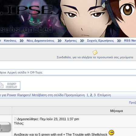
Κανόνες
Νέες Δημοσιεύσεις
Χρήστες
Συχνές Ερωτήσεις
RSS Ne
Συνδεθείτε, για να ελέγξετε τα προσωπικά σας μηνύματα
»
ipse Αρχική σελίδα
Off-Topic
te για Power Rangers!
Μετάβαση στη σελίδα
Προηγούμενη
1
,
2
,
3
Επόμενη
Προβ
Μήνυμα
Δημοσιεύθηκε: Πεμ Ιούν 23, 2011 1:37 pm
Τίτλος:
Ανεβηκαν και τα 5 green with evil + The Trouble with Shellshock