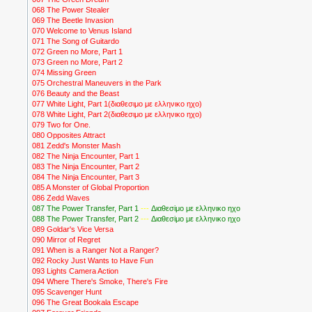
068 The Power Stealer
069 The Beetle Invasion
070 Welcome to Venus Island
071 The Song of Guitardo
072 Green no More, Part 1
073 Green no More, Part 2
074 Missing Green
075 Orchestral Maneuvers in the Park
076 Beauty and the Beast
077 White Light, Part 1(διαθεσιμο με ελληνικο ηχο)
078 White Light, Part 2(διαθεσιμο με ελληνικο ηχο)
079 Two for One.
080 Opposites Attract
081 Zedd's Monster Mash
082 The Ninja Encounter, Part 1
083 The Ninja Encounter, Part 2
084 The Ninja Encounter, Part 3
085 A Monster of Global Proportion
086 Zedd Waves
087 The Power Transfer, Part 1
---
Διαθεσiμο με ελληνικο ηχο
088 The Power Transfer, Part 2
---
Διαθεσiμο με ελληνικο ηχο
089 Goldar's Vice Versa
090 Mirror of Regret
091 When is a Ranger Not a Ranger?
092 Rocky Just Wants to Have Fun
093 Lights Camera Action
094 Where There's Smoke, There's Fire
095 Scavenger Hunt
096 The Great Bookala Escape