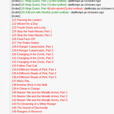
[/color]
117 Ninja Quest, Part 2
[color=yellow]--
Διαθεσiμο με ελληνικο ηχο
[/color]
118 Ninja Quest, Part 3
[color=yellow]--
Διαθεσiμο με ελληνικο ηχο
[/color]
119 Ninja Quest, Part 4
[color=green] [color=yellow]--
Διαθεσiμο με ελληνικο η
[/color]
120 A Brush with Destiny
[color=yellow] --
Διαθεσiμο με ελληνικο ηχο
[/color]
121 Passing the Lantern
122 Wizard for a Day
123 Fourth Down and Long
124 Stop the Hate Master, Part 1
125 Stop the Hate Master, Part 2
126 Final Face-Off
127 The Potion Notion
128 A Ranger Catastrophe, Part 1
129 A Ranger Catastrophe, Part 2
130 Changing of the Zords, Part 1
131 Changing of the Zords, Part 2
132 Changing of the Zords, Part 3
133 Follow That Cab
134 A Different Shade of Pink, Part 1
135 A Different Shade of Pink, Part 2
136 A Different Shade of Pink, Part 3
137 Rita's Pita
138 Another Brick in the Wall
139 A Chimp in Charge
140 Master Vile and the Metallic Armor, Part 1
141 Master Vile and the Metallic Armor, Part 2
142 Master Vile and the Metallic Armor, Part 3
143 I'm Dreaming of a White Ranger
144 The Sound of Dischordia
145 Rangers in Reverse