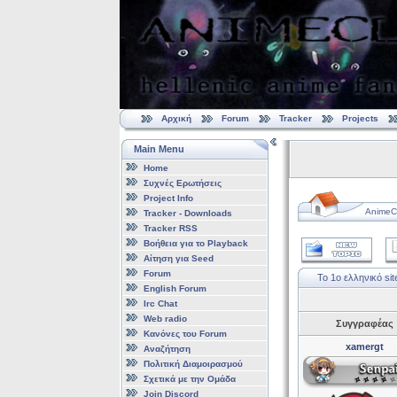
Αρχική
Forum
Tracker
Projects
Main Menu
Home
Συχνές Ερωτήσεις
Project Info
AnimeCl
Tracker - Downloads
Tracker RSS
Βοήθεια για το Playback
Αίτηση για Seed
Forum
To 1o ελληνικό si
English Forum
Irc Chat
Web radio
Συγγραφέας
Κανόνες του Forum
xamergt
Αναζήτηση
Πολιτική Διαμοιρασμού
Σχετικά με την Ομάδα
Join Discord