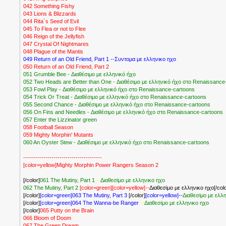
042 Something Fishy
043 Lions & Blizzards
044 Rita´s Seed of Evil
045 To Flea or not to Flee
046 Reign of the Jellyfish
047 Crystal Of Nightmares
048 Plague of the Mantis
049 Return of an Old Friend, Part 1 --Συντομα με ελληνικο ηχο
050 Return of an Old Friend, Part 2
051 Grumble Bee - Διαθέσιμο με ελληνικό ήχο
052 Two Heads are Better than One - Διαθέσιμο με ελληνικό ήχο στο Renaissance
053 Fowl Play - Διαθέσιμο με ελληνικό ήχο στο Renaissance-cartoons
054 Trick Or Treat - Διαθέσιμο με ελληνικό ήχο στο Renaissance-cartoons
055 Second Chance - Διαθέσιμο με ελληνικό ήχο στο Renaissance-cartoons
056 On Fins and Needles - Διαθέσιμο με ελληνικό ήχο στο Renaissance-cartoons
057 Enter the Lizzinator green
058 Football Season
059 Mighty Morphin' Mutants
060 An Oyster Stew - Διαθέσιμο με ελληνικό ήχο στο Renaissance-cartoons
---------------------------------------
[color=yellow]Mighty Morphin Power Rangers Season 2
[/color]
061 The Mutiny, Part 1
--
Διαθεσiμο με ελληνικο ηχο
062 The Mutiny, Part 2
[color=green][color=yellow]--
Διαθεσiμο με ελληνικο ηχο[/colo
[/color]
[color=green]063 The Mutiny, Part 3
[/color]
[color=yellow]--
Διαθεσiμο με ελλ
[/color]
[color=green]064 The Wanna-be Ranger
--
Διαθεσiμο με ελληνικο ηχο
[/color]
065 Putty on the Brain
066 Bloom of Doom
067 The Green Dream