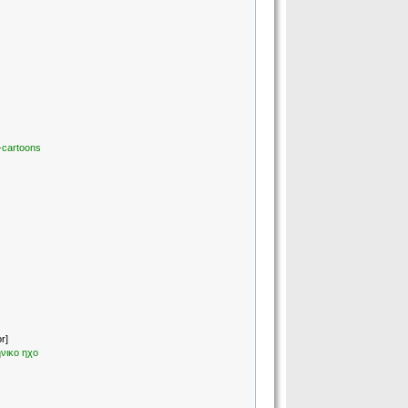
-cartoons
r]
ηνικο ηχο