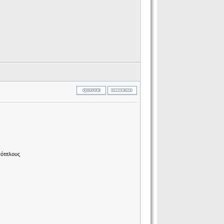
ότιτλους