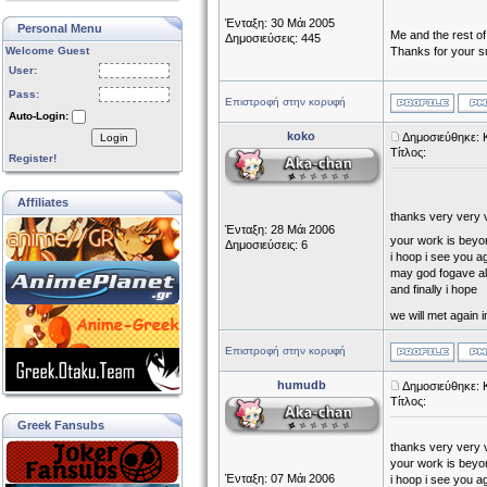
Ένταξη: 30 Μάι 2005
Personal Menu
Me and the rest o
Δημοσιεύσεις: 445
Welcome Guest
Thanks for your su
User:
Pass:
Επιστροφή στην κορυφή
Auto-Login:
koko
Δημοσιεύθηκε: 
Login
Τίτλος:
Register!
Affiliates
thanks very very
Ένταξη: 28 Μάι 2006
your work is bey
Δημοσιεύσεις: 6
i hoop i see you a
may god fogave al
and finally i hope
we will met again i
Επιστροφή στην κορυφή
humudb
Δημοσιεύθηκε: 
Τίτλος:
Greek Fansubs
thanks very very
your work is beyo
Ένταξη: 07 Μάι 2006
i hoop i see you a