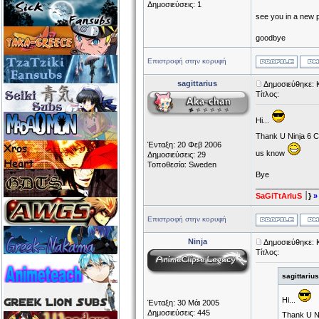
Δημοσιεύσεις: 1
see you in a new 
goodbye
Επιστροφή στην κορυφή
sagittarius
Δημοσιεύθηκε: 
Τίτλος:
Hi...
Thank U Ninja 6 Co
Ένταξη: 20 Φεβ 2006
us know
Δημοσιεύσεις: 29
Τοποθεσία: Sweden
Bye
______________
SaGiTtArIuS
׀}
»
Επιστροφή στην κορυφή
Ninja
Δημοσιεύθηκε: 
Τίτλος:
sagittariu
Hi...
Ένταξη: 30 Μάι 2005
Δημοσιεύσεις: 445
Thank U Nin