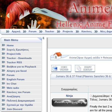
Αρχική
Forum
Tracker
Projects
Κανόνες
Νέες Δημ
Main Menu
Home
Συχνές Ερωτήσεις
Project Info
»
AnimeClipse Αρχική σελίδα
Releas
Tracker - Downloads
Tracker RSS
Βοήθεια για το Playback
Αίτηση για Seed
Forum
Jumaru 36 & 37 Final (Plawres Sanshiro 36 & 
English Forum
Irc Chat
Web radio
Συγγραφέας
Κανόνες του Forum
Ninja
Δημοσιεύθηκε: 
Αναζήτηση
Τίτλος: Jumaru 36
Πολιτική Διαμοιρασμού
Σχετικά με την Ομάδα
Finally the last 2
Join Discord
are for all the pe