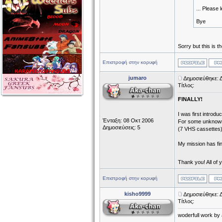
... Please
Bye
Sorry but this is 
Επιστροφή στην κορυφή
jumaro
Δημοσιεύθηκε: Δ
Τίτλος:
FINALLY!
I was first introdu
Ένταξη: 08 Οκτ 2006
For some unknown (
Δημοσιεύσεις: 5
(7 VHS cassettes) 
My mission has fi
Thank you! All of 
Επιστροφή στην κορυφή
kisho9999
Δημοσιεύθηκε: Δ
Τίτλος:
woderfull work by