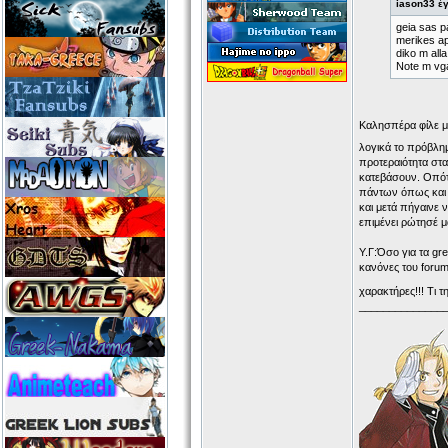
iason33 έ
geia sas p
merikes ap
diko m all
Note m vgaz
Καλησπέρα φίλε 
λογικά το πρόβλημ
προτεραιότητα στα
κατεβάσουν. Οπότ
πάντων όπως και ν
και μετά πήγαινε 
επιμένει ρώτησέ μ
Υ.Γ:Όσο για τα gr
κανόνες του forum
χαρακτήρες!!! Τι
______________