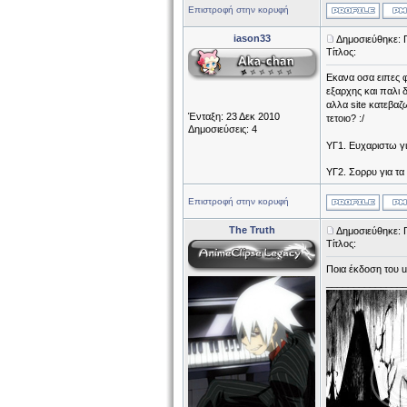
Επιστροφή στην κορυφή
iason33
Δημοσιεύθηκε: 
Τίτλος:
Εκανα οσα ειπες 
εξαρχης και παλι 
αλλα site κατεβαζ
Ένταξη: 23 Δεκ 2010
τετοιο? :/
Δημοσιεύσεις: 4
ΥΓ1. Ευχαριστω γι
ΥΓ2. Σορρυ για τα
Επιστροφή στην κορυφή
The Truth
Δημοσιεύθηκε: 
Τίτλος:
Ποια έκδοση του ut
______________