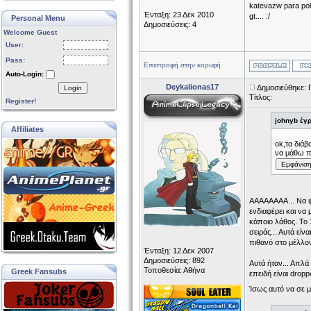
katevazw para polu
Ένταξη: 23 Δεκ 2010
gt.... :/
Personal Menu
Δημοσιεύσεις: 4
Welcome Guest
User:
Pass:
Επιστροφή στην κορυφή
Auto-Login:
Deykalionas17
Δημοσιεύθηκε: 
Login
Τίτλος:
Register!
johnyb έγ
Affiliates
ok,τα διά
να μάθω π
Εμφάνισ
ΑΑΑΑΑΑΑΑ... Να ψά
ενδιαφέρει και να
κάποιο λάθος. Το 1
σειράς... Αυτά εί
πιθανό στο μέλλον
Ένταξη: 12 Δεκ 2007
Δημοσιεύσεις: 892
Αυτά ήταν... Απλά
Τοποθεσία: Αθήνα
Greek Fansubs
επειδή είναι drop
Ίσως αυτό να σε 