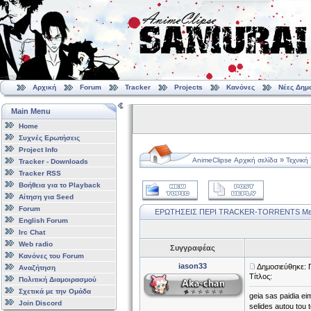
Αρχική
Forum
Tracker
Projects
Κανόνες
Νέες Δημ
Main Menu
Home
Συχνές Ερωτήσεις
Project Info
»
AnimeClipse Αρχική σελίδα
Τεχνική
Tracker - Downloads
Tracker RSS
Βοήθεια για το Playback
Αίτηση για Seed
Forum
ΕΡΩΤΗΣΕΙΣ ΠΕΡΙ TRACKER-TORRENTS
Με
English Forum
Irc Chat
Web radio
Συγγραφέας
Κανόνες του Forum
iason33
Δημοσιεύθηκε: 
Αναζήτηση
Τίτλος:
Πολιτική Διαμοιρασμού
Σχετικά με την Ομάδα
geia sas paidia ei
Join Discord
selides autou tou 