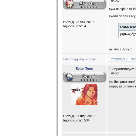
Τίτλος:
εχω ακριβως το ιδι
εκανα οτι του ελεγ
Ένταξη: 23 Δεκ 2010
Δημοσιεύσεις: 4
Evian Teo
μηπως έχε
οχι νοντ 32 εχω
Επιστροφή στην κορυφή
Evian Teos
Δημοσιεύθηκε: 
Τίτλος:
για δοκίμασε κατι!
φορές τα αντιοικά 
Ένταξη: 07 Φεβ 2010
Δημοσιεύσεις: 534