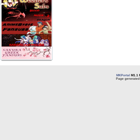
MKPortal
M1.1 
Page generated 