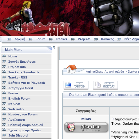
Αρχική
Forum
Tracker
Projects
Κανόνες
Νέες Δημ
Main Menu
Home
Συχνές Ερωτήσεις
Project Info
»
AnimeClipse Αρχική σελίδα
Darker 
Tracker - Downloads
Tracker RSS
Βοήθεια για το Playback
Αίτηση για Seed
Forum
Darker than Black: gemini of the meteor επεισό
English Forum
Irc Chat
Web radio
Συγγραφέας
Κανόνες του Forum
mlkas
Δημοσιεύθηκε: 
Αναζήτηση
Τίτλος: Darker tha
Πολιτική Διαμοιρασμού
Σχετικά με την Ομάδα
"Vanishing into the
Join Discord
"Hyōgen ni Ki