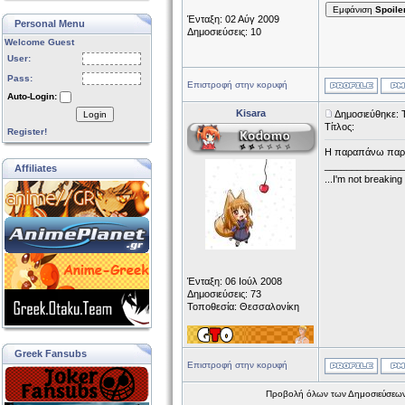
Εμφάνιση
Spoile
Ένταξη: 02 Αύγ 2009
Personal Menu
Δημοσιεύσεις: 10
Welcome Guest
User:
Pass:
Επιστροφή στην κορυφή
Auto-Login:
Kisara
Δημοσιεύθηκε: 
Login
Τίτλος:
Register!
Η παραπάνω παραγρ
______________
Affiliates
...I'm not breaking
Ένταξη: 06 Ιούλ 2008
Δημοσιεύσεις: 73
Τοποθεσία: Θεσσαλονίκη
Greek Fansubs
Επιστροφή στην κορυφή
Προβολή όλων των Δημοσιεύσεων