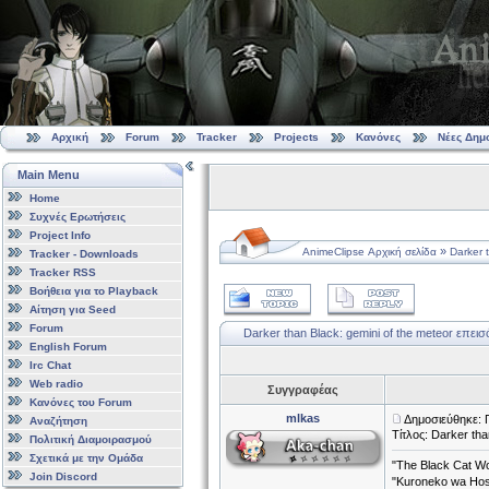
Αρχική
Forum
Tracker
Projects
Κανόνες
Νέες Δημ
Main Menu
Home
Συχνές Ερωτήσεις
Project Info
»
AnimeClipse Αρχική σελίδα
Darker 
Tracker - Downloads
Tracker RSS
Βοήθεια για το Playback
Αίτηση για Seed
Forum
Darker than Black: gemini of the meteor επεισό
English Forum
Irc Chat
Web radio
Συγγραφέας
Κανόνες του Forum
mlkas
Δημοσιεύθηκε: 
Αναζήτηση
Τίτλος: Darker tha
Πολιτική Διαμοιρασμού
Σχετικά με την Ομάδα
"The Black Cat Wo
Join Discord
"Kuroneko wa H