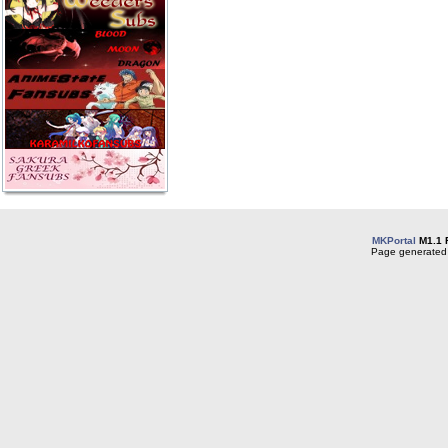
MKPortal
M1.1 
Page generated 