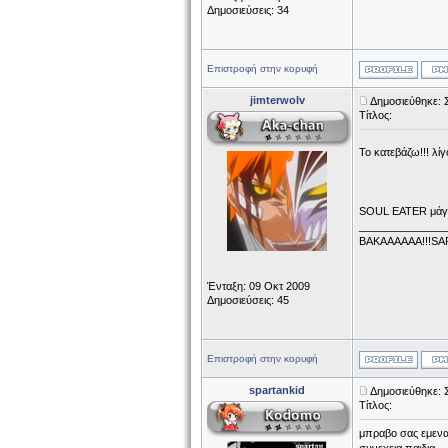
Δημοσιεύσεις: 34
Επιστροφή στην κορυφή
jimterwolv
Δημοσιεύθηκε: 
Τίτλος:
Το κατεβάζω!!! λί
SOUL EATER μάγκ
______________
ΒΑΚΑΑΑΑΑΑ!!!SA
Ένταξη: 09 Οκτ 2009
Δημοσιεύσεις: 45
Επιστροφή στην κορυφή
spartankid
Δημοσιεύθηκε: 
Τίτλος:
μπραβο σας εμενα