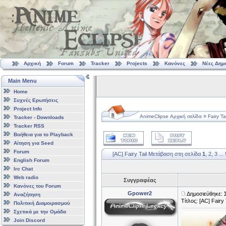
Αρχική
Forum
Tracker
Projects
Κανόνες
Νέες Δημ
Main Menu
Home
Συχνές Ερωτήσεις
Project Info
»
AnimeClipse Αρχική σελίδα
Fairy Tai
Tracker - Downloads
Tracker RSS
Βοήθεια για το Playback
Αίτηση για Seed
Forum
[AC] Fairy Tail
Μετάβαση στη σελίδα
1
,
2
,
3
...
English Forum
Irc Chat
Web radio
Συγγραφέας
Κανόνες του Forum
Gpower2
Δημοσιεύθηκε: 
Αναζήτηση
Τίτλος: [AC] Fairy 
Πολιτική Διαμοιρασμού
Σχετικά με την Ομάδα
Join Discord