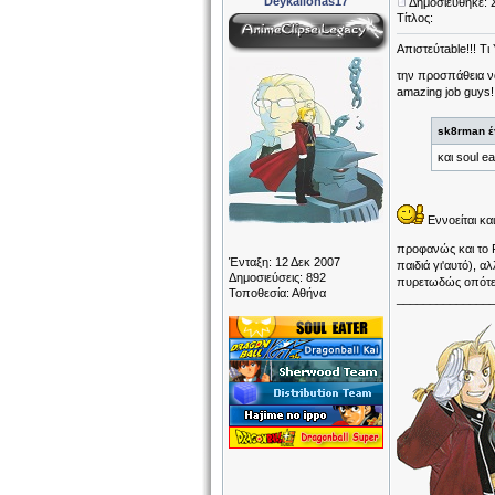
Deykalionas17
Δημοσιεύθηκε: 
Τίτλος:
Απιστεύτable!!! Τ
την προσπάθεια να
amazing job guys!
sk8rman έ
και soul e
Εννοείται και
προφανώς και το 
Ένταξη: 12 Δεκ 2007
παιδιά γι'αυτό), 
Δημοσιεύσεις: 892
πυρετωδώς οπότε
Τοποθεσία: Αθήνα
______________