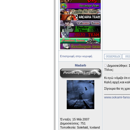
Επιστροφή στην κορυφή
Madarb
Δημοσιεύθηκε: 
Τίτλος:
Κι εγώ νόμιζα ότι 
Καλή αρχή και κα
Σίγουρα θα τη χρε
______________
www.ookami-fans
Ένταξη: 15 Μάι 2007
Δημοσιεύσεις: 751
Τοποθεσία: Solefald, Iceland