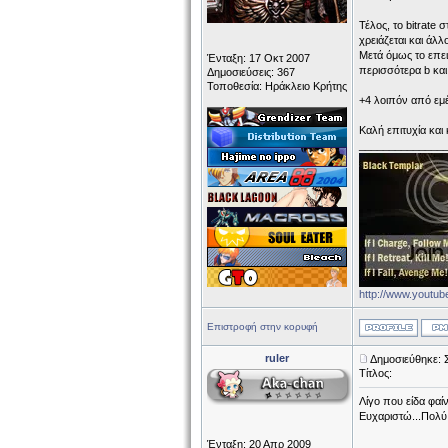
Τέλος, το bitrate
χρειάζεται και άλλ
Μετά όμως το επει
Ένταξη: 17 Οκτ 2007
περισσότερα b και
Δημοσιεύσεις: 367
Τοποθεσία: Ηράκλειο Κρήτης
+4 λοιπόν από εμέ
Καλή επιτυχία και
______________
http://www.yout
Επιστροφή στην κορυφή
ruler
Δημοσιεύθηκε: 
Τίτλος:
Λίγο που είδα φαίν
Ευχαριστώ...Πολύ 
Ένταξη: 20 Απρ 2009