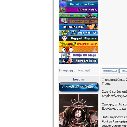
Επιστροφή στην κορυφή
bezdim
Δημοσιεύθηκε: 
Τίτλος:
Σωστό και ζυγισμέν
Χωρίς ατέλειες αλ
Όμορφο, απλό και
Ευανάγνωστο και τ
Πολύ ταιριαστές επ
Font με λεπτομέρε
ευανάγνωστο και ό