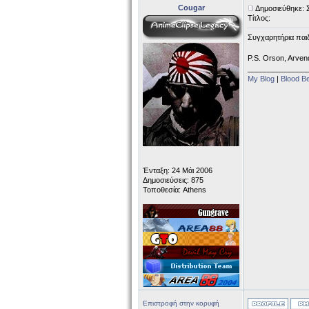
Cougar
Δημοσιεύθηκε: 
Τίτλος:
Συγχαρητήρια παιδ
P.S. Orson, Arvend
______________
My Blog
|
Blood B
Ένταξη: 24 Μάι 2006
Δημοσιεύσεις: 875
Τοποθεσία: Athens
Επιστροφή στην κορυφή