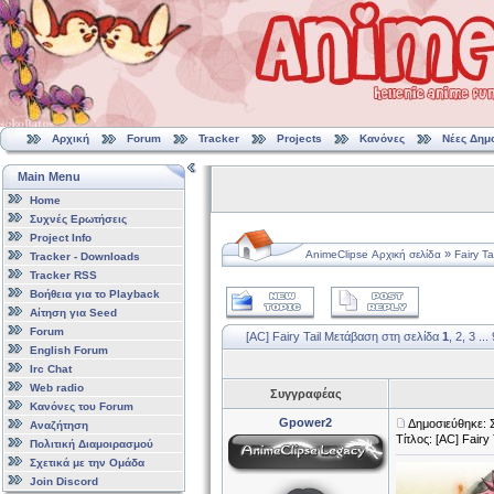
Αρχική
Forum
Tracker
Projects
Κανόνες
Νέες Δημ
Main Menu
Home
Συχνές Ερωτήσεις
Project Info
»
AnimeClipse Αρχική σελίδα
Fairy Tai
Tracker - Downloads
Tracker RSS
Βοήθεια για το Playback
Αίτηση για Seed
Forum
[AC] Fairy Tail
Μετάβαση στη σελίδα
1
,
2
,
3
...
English Forum
Irc Chat
Web radio
Συγγραφέας
Κανόνες του Forum
Gpower2
Δημοσιεύθηκε: 
Αναζήτηση
Τίτλος: [AC] Fairy 
Πολιτική Διαμοιρασμού
Σχετικά με την Ομάδα
Join Discord