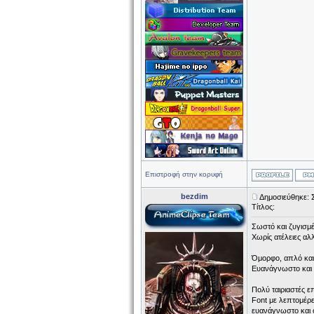
Επιστροφή στην κορυφή
bezdim
Δημοσιεύθηκε: 
Τίτλος:
Σωστό και ζυγισμέν
Χωρίς ατέλειες αλ
Όμορφο, απλό και
Ευανάγνωστο και τ
Πολύ ταιριαστές επ
Font με λεπτομέρε
ευανάγνωστο και ό