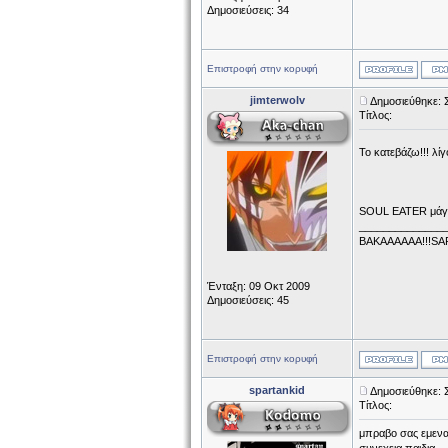
Δημοσιεύσεις: 34
Επιστροφή στην κορυφή
jimterwolv
Δημοσιεύθηκε: 
Τίτλος:
Το κατεβάζω!!! λί
SOUL EATER μάγκ
______________
ΒΑΚΑΑΑΑΑΑ!!!SA
Ένταξη: 09 Οκτ 2009
Δημοσιεύσεις: 45
Επιστροφή στην κορυφή
spartankid
Δημοσιεύθηκε: 
Τίτλος:
μπραβο σας εμενα