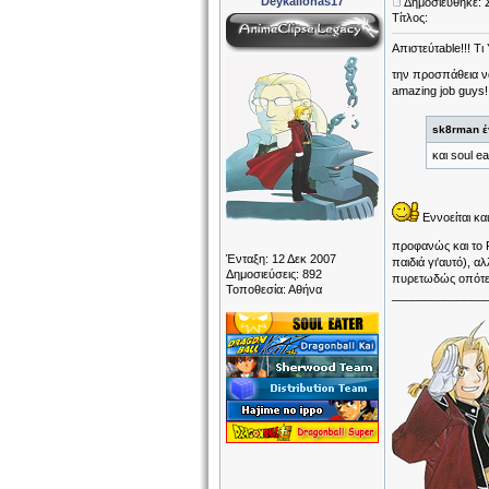
Deykalionas17
Δημοσιεύθηκε: 
Τίτλος:
Απιστεύτable!!! Τ
την προσπάθεια να
amazing job guys!
sk8rman έ
και soul e
Εννοείται και
προφανώς και το 
Ένταξη: 12 Δεκ 2007
παιδιά γι'αυτό), 
Δημοσιεύσεις: 892
πυρετωδώς οπότε
Τοποθεσία: Αθήνα
______________