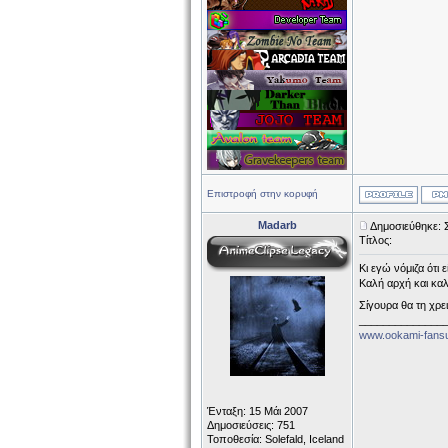
Επιστροφή στην κορυφή
Madarb
Δημοσιεύθηκε: 
Τίτλος:
Κι εγώ νόμιζα ότι 
Καλή αρχή και κα
Σίγουρα θα τη χρε
______________
www.ookami-fans
Ένταξη: 15 Μάι 2007
Δημοσιεύσεις: 751
Τοποθεσία: Solefald, Iceland