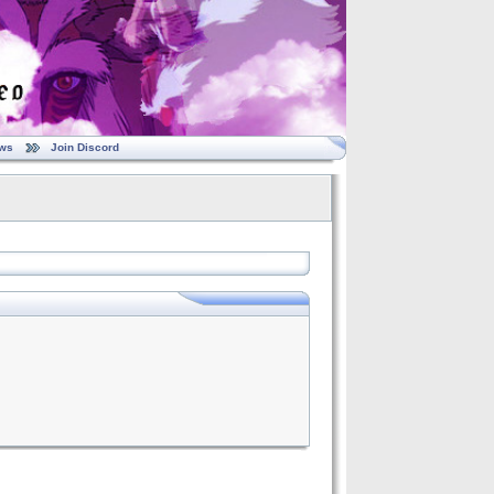
ws
Join Discord