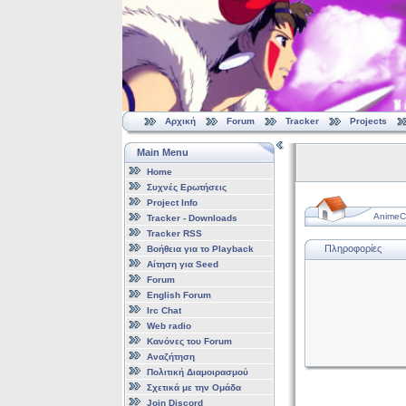
Αρχική
Forum
Tracker
Projects
Main Menu
Home
Συχνές Ερωτήσεις
Project Info
AnimeCl
Tracker - Downloads
Tracker RSS
Πληροφορίες
Βοήθεια για το Playback
Αίτηση για Seed
Forum
English Forum
Irc Chat
Web radio
Κανόνες του Forum
Αναζήτηση
Πολιτική Διαμοιρασμού
Σχετικά με την Ομάδα
Join Discord