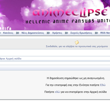
Κανόνες
Νέες Δημοσιεύσεις
Χρήστες
Συχνές Ερωτήσεις
RSS Ne
Συνδεθείτε, για να ελέγξετε τα προσωπικά σας μηνύματα
ipse Αρχική σελίδα
Η δημοσίευση σημειώθηκε ως μη αναγνωσμένη.
Για την επιστροφή σας στην Ενότητα πατήστε
Εδώ
Πατήστε
εδώ
για να επιστρέψετε στην Αρχική σελίδα