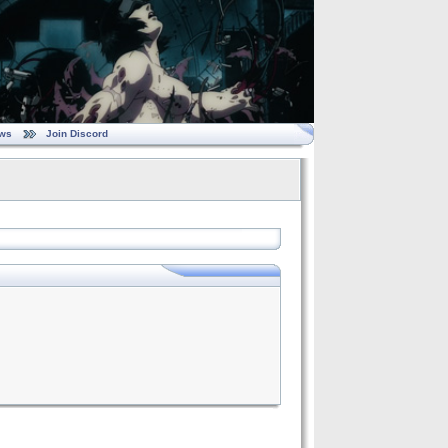
ws
Join Discord