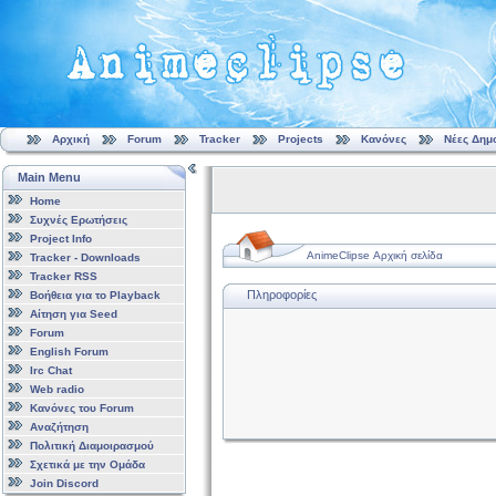
Αρχική
Forum
Tracker
Projects
Κανόνες
Νέες Δημ
Main Menu
Home
Συχνές Ερωτήσεις
Project Info
AnimeClipse Αρχική σελίδα
Tracker - Downloads
Tracker RSS
Πληροφορίες
Βοήθεια για το Playback
Αίτηση για Seed
Forum
English Forum
Irc Chat
Web radio
Κανόνες του Forum
Αναζήτηση
Πολιτική Διαμοιρασμού
Σχετικά με την Ομάδα
Join Discord