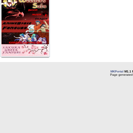
MKPortal
M1.1 
Page generated 