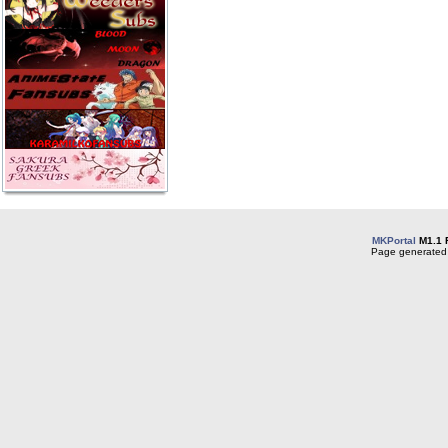
MKPortal
M1.1 
Page generated 