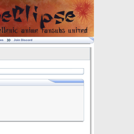
ws
Join Discord