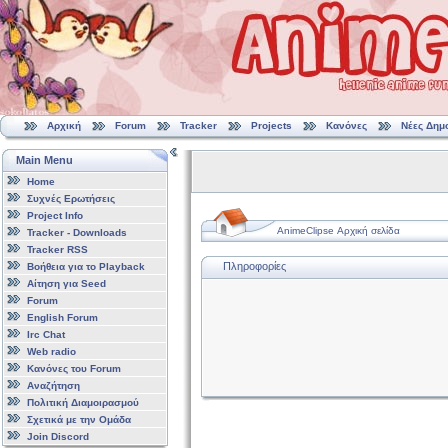
Αρχική
Forum
Tracker
Projects
Κανόνες
Νέες Δημ
Main Menu
Home
Συχνές Ερωτήσεις
Project Info
AnimeClipse Αρχική σελίδα
Tracker - Downloads
Tracker RSS
Πληροφορίες
Βοήθεια για το Playback
Αίτηση για Seed
Forum
English Forum
Irc Chat
Web radio
Κανόνες του Forum
Αναζήτηση
Πολιτική Διαμοιρασμού
Σχετικά με την Ομάδα
Join Discord