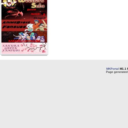
MKPortal
M1.1 
Page generated 