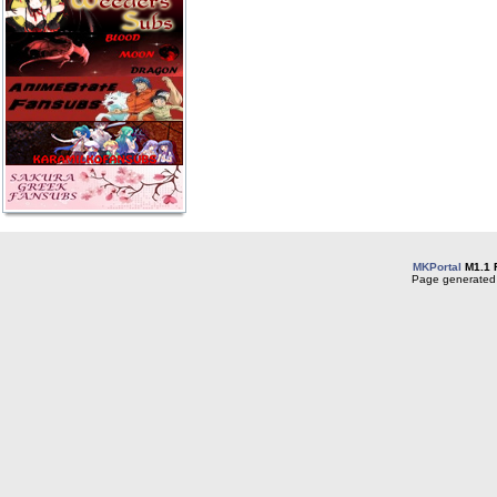
MKPortal
M1.1 
Page generated 