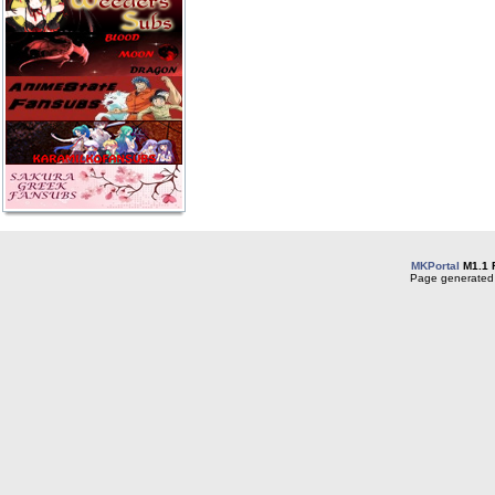
MKPortal
M1.1 
Page generated 