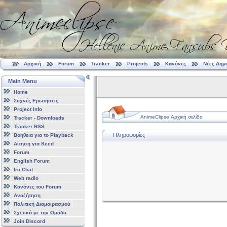
Αρχική
Forum
Tracker
Projects
Κανόνες
Νέες Δημ
Main Menu
Home
Συχνές Ερωτήσεις
Project Info
AnimeClipse Αρχική σελίδα
Tracker - Downloads
Tracker RSS
Πληροφορίες
Βοήθεια για το Playback
Αίτηση για Seed
Forum
English Forum
Irc Chat
Web radio
Κανόνες του Forum
Αναζήτηση
Πολιτική Διαμοιρασμού
Σχετικά με την Ομάδα
Join Discord