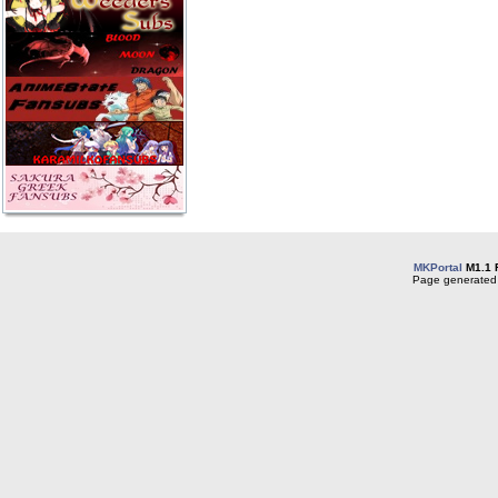
MKPortal
M1.1 
Page generated 