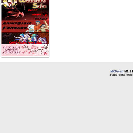
MKPortal
M1.1 
Page generated 