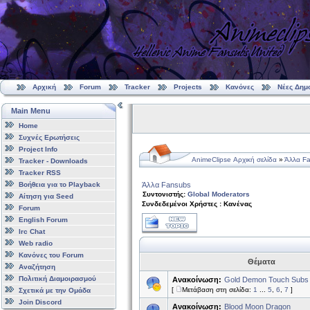
Αρχική
Forum
Tracker
Projects
Κανόνες
Νέες Δημ
Main Menu
Home
Συχνές Ερωτήσεις
Project Info
AnimeClipse Αρχική σελίδα
»
Άλλα F
Tracker - Downloads
Tracker RSS
Βοήθεια για το Playback
Άλλα Fansubs
Συντονιστής:
Global Moderators
Αίτηση για Seed
Συνδεδεμένοι Χρήστες : Κανένας
Forum
English Forum
Irc Chat
Web radio
Κανόνες του Forum
Θέματα
Αναζήτηση
Πολιτική Διαμοιρασμού
Ανακοίνωση:
Gold Demon Touch Subs
[
Μετάβαση στη σελίδα:
1
...
5
,
6
,
7
]
Σχετικά με την Ομάδα
Join Discord
Ανακοίνωση:
Blood Moon Dragon