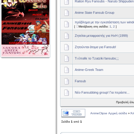
Raiton Ryu Fansubs - Naruto Shippuden
Anime State Fansub Group
πρόβλημα με την εγκατάσταση των wind
[
Μετάβαση στη σελίδα:
1
,
2
]
Ζητείται μεταφραστής για HxH (1999)
Ζητούνται άτομα για Fansub!
Τι έπαθε το Tzatziki fansubs;;;
Anime-Greek Team
Fansub
Νέο Fansubbing group! Για περάστε...
Προβολή όλω
AnimeClipse Αρχική σελίδα
»
Άλ
Σελίδα
1
από
1