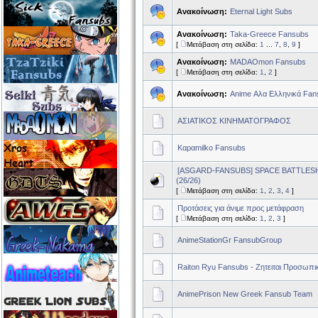
Ανακοίνωση:
Eternal Light Subs
Ανακοίνωση:
Taka-Greece Fansubs
[
Μετάβαση στη σελίδα:
1
...
7
,
8
,
9
]
Ανακοίνωση:
MADAOmon Fansubs
[
Μετάβαση στη σελίδα:
1
,
2
]
Ανακοίνωση:
Αnime Αλα Ελληνικά Fan
ΑΣΙΑΤΙΚΟΣ ΚΙΝΗΜΑΤΟΓΡΑΦΟΣ
Καραmilko Fansubs
[ASGARD-FANSUBS] SPACE BATTLESH
(26/26)
[
Μετάβαση στη σελίδα:
1
,
2
,
3
,
4
]
Προτάσεις για άνιμε προς μετάφραση
[
Μετάβαση στη σελίδα:
1
,
2
,
3
]
AnimeStationGr FansubGroup
Raiton Ryu Fansubs - Ζητειται Προσωπι
AnimePrison New Greek Fansub Team