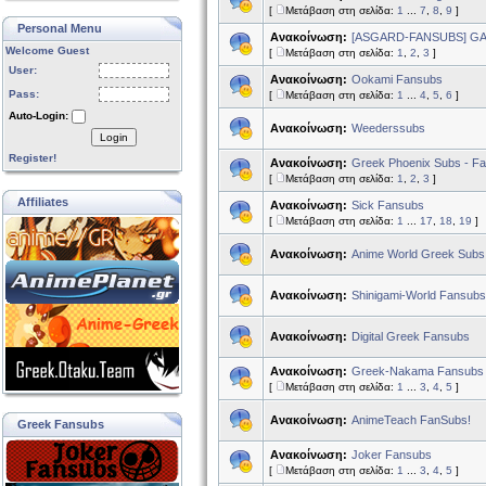
[
Μετάβαση στη σελίδα:
1
...
7
,
8
,
9
]
Personal Menu
Ανακοίνωση:
[ASGARD-FANSUBS] GA
Welcome Guest
[
Μετάβαση στη σελίδα:
1
,
2
,
3
]
User:
Ανακοίνωση:
Ookami Fansubs
Pass:
[
Μετάβαση στη σελίδα:
1
...
4
,
5
,
6
]
Auto-Login:
Ανακοίνωση:
Weederssubs
Login
Register!
Ανακοίνωση:
Greek Phoenix Subs - F
[
Μετάβαση στη σελίδα:
1
,
2
,
3
]
Affiliates
Ανακοίνωση:
Sick Fansubs
[
Μετάβαση στη σελίδα:
1
...
17
,
18
,
19
]
Ανακοίνωση:
Anime World Greek Sub
Ανακοίνωση:
Shinigami-World Fansubs
Ανακοίνωση:
Digital Greek Fansubs
Ανακοίνωση:
Greek-Nakama Fansubs
[
Μετάβαση στη σελίδα:
1
...
3
,
4
,
5
]
Ανακοίνωση:
AnimeTeach FanSubs!
Greek Fansubs
Ανακοίνωση:
Joker Fansubs
[
Μετάβαση στη σελίδα:
1
...
3
,
4
,
5
]