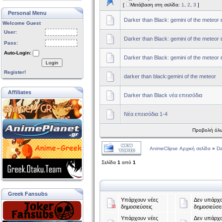
[
Μετάβαση στη σελίδα:
1
,
2
,
3
]
Personal Menu
Darker than Black: gemini of the meteor 
Welcome Guest
User:
Darker than Black: gemini of the meteor 
Pass:
Auto-Login:
Darker than Black: gemini of the meteor 
Login
Register!
darker than black:gemini of the meteor
Affiliates
Darker than Black νέα επεισόδια
Νέα επεισόδια 1-4
Προβολή όλω
AnimeClipse Αρχική σελίδα
»
Da
Σελίδα
1
από
1
Greek Fansubs
Υπάρχουν νέες
Δεν υπάρχο
δημοσιεύσεις
δημοσιεύσε
Υπάρχουν νέες
Δεν υπάρχο