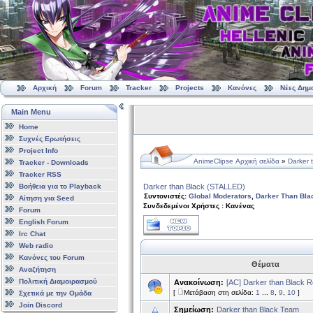
Αρχική
Forum
Tracker
Projects
Κανόνες
Νέες Δημ
Main Menu
Home
Συχνές Ερωτήσεις
Project Info
AnimeClipse Αρχική σελίδα
»
Darker 
Tracker - Downloads
Tracker RSS
Βοήθεια για το Playback
Darker than Black (STALLED)
Συντονιστές:
Global Moderators
,
Darker Than Bla
Αίτηση για Seed
Συνδεδεμένοι Χρήστες : Κανένας
Forum
English Forum
Irc Chat
Web radio
Κανόνες του Forum
Θέματα
Αναζήτηση
Πολιτική Διαμοιρασμού
Ανακοίνωση:
[ΑC] Darker than Black 
[
Μετάβαση στη σελίδα:
1
...
8
,
9
,
10
]
Σχετικά με την Ομάδα
Join Discord
Σημείωση:
Darker than Black Team