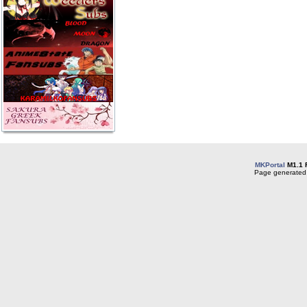
MKPortal
M1.1 
Page generated 