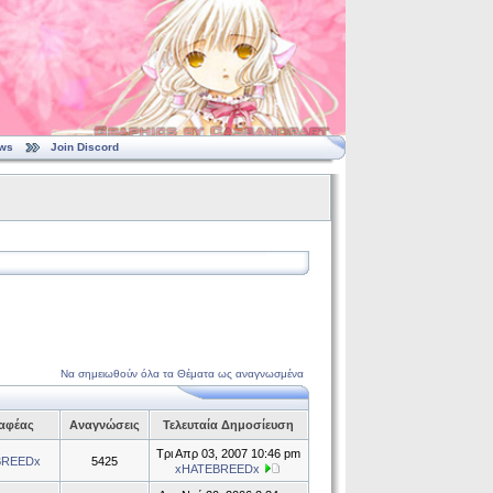
ws
Join Discord
Να σημειωθούν όλα τα Θέματα ως αναγνωσμένα
αφέας
Αναγνώσεις
Τελευταία Δημοσίευση
Τρι Απρ 03, 2007 10:46 pm
BREEDx
5425
xHATEBREEDx