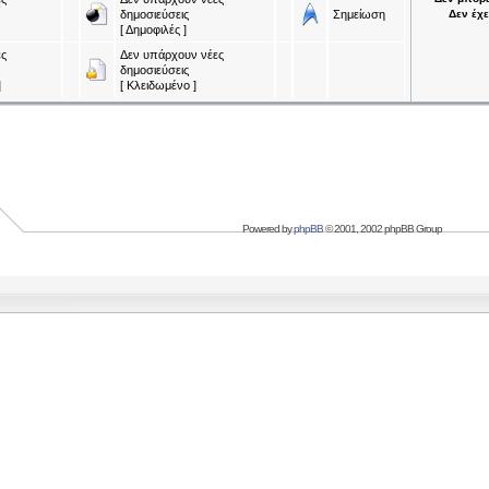
δημοσιεύσεις
Σημείωση
Δεν έχε
[ Δημοφιλές ]
ς
Δεν υπάρχουν νέες
δημοσιεύσεις
]
[ Κλειδωμένο ]
Powered by
phpBB
© 2001, 2002 phpBB Group