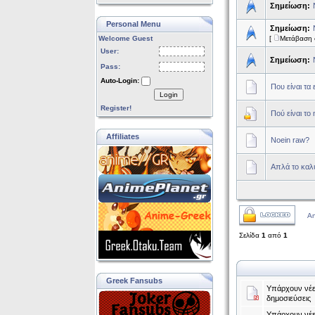
Σημείωση:
Personal Menu
Σημείωση:
Welcome Guest
[
Μετάβαση 
User:
Σημείωση:
Pass:
Auto-Login:
Που είναι τα 
Login
Register!
Πού είναι το 
Affiliates
Noein raw?
Απλά το καλύ
An
Σελίδα
1
από
1
Greek Fansubs
Υπάρχουν νέε
δημοσιεύσεις
Υπάρχουν νέε