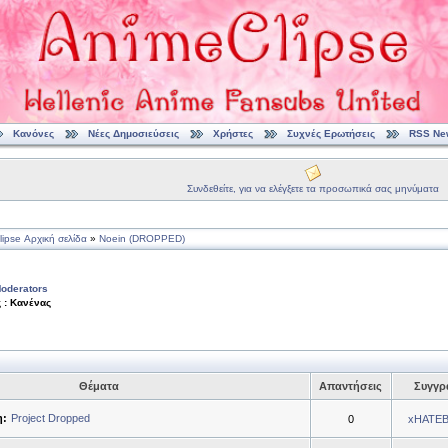
Κανόνες
Νέες Δημοσιεύσεις
Χρήστες
Συχνές Ερωτήσεις
RSS Ne
Συνδεθείτε, για να ελέγξετε τα προσωπικά σας μηνύματα
ipse Αρχική σελίδα
»
Noein (DROPPED)
oderators
 : Κανένας
Θέματα
Απαντήσεις
Συγγρ
η:
Project Dropped
0
xHATE