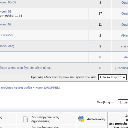
Noein 03-05
8
Quaj
Noein 01
17
Quaj
στη σελίδα:
1
,
2
]
Noein 02
11
Quaj
επεισόδια;
2
Alxim
noein, οέο;
2
stain
8
dn
τερο anime που έχω δει μέχρι τώρα...
0
||Canniba
Προβολή όλων των Θεμάτων που έγιναν πριν από:
imeClipse Αρχική σελίδα
»
Noein (DROPPED)
Μετάβαση στη:
Δ
ς
Δεν υπάρχουν νέες
Ανακοίνωση
Δ
δημοσιεύσεις
Δεν μπορείτε
ς
Δεν υπάρχουν νέες
Δεν μπορε