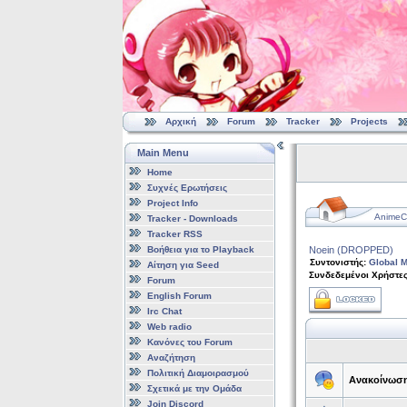
Αρχική
Forum
Tracker
Projects
Main Menu
Home
Συχνές Ερωτήσεις
Project Info
AnimeCl
Tracker - Downloads
Tracker RSS
Βοήθεια για το Playback
Noein (DROPPED)
Συντονιστής:
Global M
Αίτηση για Seed
Συνδεδεμένοι Χρήστες
Forum
English Forum
Irc Chat
Web radio
Κανόνες του Forum
Αναζήτηση
Πολιτική Διαμοιρασμού
Ανακοίνωσ
Σχετικά με την Ομάδα
Join Discord