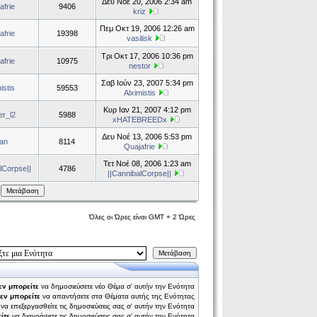
Δευ Νοέ 20, 2006 2:34 am
afrie
9406
kriz
Πεμ Οκτ 19, 2006 12:26 am
afrie
19398
vasilisk
Τρι Οκτ 17, 2006 10:36 pm
afrie
10975
nestor
Σαβ Ιούν 23, 2007 5:34 pm
istis
59553
Alximistis
Κυρ Ιαν 21, 2007 4:12 pm
er_l2
5988
xHATEBREEDx
Δευ Νοέ 13, 2006 5:53 pm
an
8114
Quajafrie
Τετ Νοέ 08, 2006 1:23 am
lCorpse||
4786
||CannibalCorpse||
Μετάβαση
Όλες οι Ώρες είναι GMT + 2 Ώρες
Μετάβαση
εν μπορείτε
να δημοσιεύσετε νέο Θέμα σ' αυτήν την Ενότητα
εν μπορείτε
να απαντήσετε στα Θέματα αυτής της Ενότητας
να επεξεργασθείτε τις δημοσιεύσεις σας σ' αυτήν την Ενότητα
ίτε
να διαγράψετε τις δημοσιεύσεις σας σ' αυτήν την Ενότητα