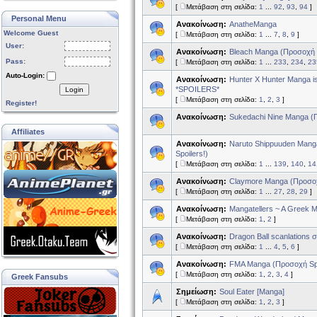
[
Μετάβαση στη σελίδα:
1
...
92
,
93
,
94
]
Personal Menu
Ανακοίνωση:
AnatheManga
Welcome Guest
[
Μετάβαση στη σελίδα:
1
...
7
,
8
,
9
]
User:
Ανακοίνωση:
Bleach Manga (Προσοχή
Pass:
[
Μετάβαση στη σελίδα:
1
...
233
,
234
,
23
Auto-Login:
Ανακοίνωση:
Hunter X Hunter Manga i
*SPOILERS*
Login
[
Μετάβαση στη σελίδα:
1
,
2
,
3
]
Register!
Ανακοίνωση:
Sukedachi Nine Manga (Π
Affiliates
Ανακοίνωση:
Naruto Shippuuden Manga
Spoilers!)
[
Μετάβαση στη σελίδα:
1
...
139
,
140
,
14
Ανακοίνωση:
Claymore Manga (Προσο
[
Μετάβαση στη σελίδα:
1
...
27
,
28
,
29
]
Ανακοίνωση:
Mangatellers ~ A Greek M
[
Μετάβαση στη σελίδα:
1
,
2
]
Ανακοίνωση:
Dragon Ball scanlations 
[
Μετάβαση στη σελίδα:
1
...
4
,
5
,
6
]
Ανακοίνωση:
FMA Manga (Πρoσοχή Spoil
[
Μετάβαση στη σελίδα:
1
,
2
,
3
,
4
]
Greek Fansubs
Σημείωση:
Soul Eater [Manga]
[
Μετάβαση στη σελίδα:
1
,
2
,
3
]