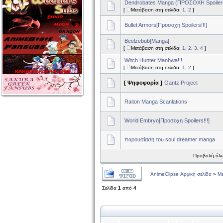
Dendrobates Manga (ΠΡΟΣΟΧΗ Spoilers
[
Μετάβαση στη σελίδα:
1
,
2
]
Bullet Armors[Προσοχη Spoilers!!!]
Beelzebub[Manga]
[
Μετάβαση στη σελίδα:
1
,
2
,
3
,
4
]
Witch Hunter Manhwa!!!
[
Μετάβαση στη σελίδα:
1
,
2
]
[ Ψηφοφορία ]
Gantz Project
Raiton Manga Scanlations
World Embryo[Προσοχη Spoilers!!!]
παρουσίαση του soul dreamer manga
Προβολή όλω
AnimeClipse Αρχική σελίδα
»
M
Σελίδα
1
από
4