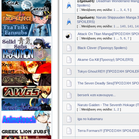
Σημείωση:
Deadman Wonderland Manga
Spoilers)
[
Μετάβαση στη σελίδα:
1
...
3
,
4
,
5
]
Σημείωση:
Naruto Shippuuden Manga 
SPOILERS)
[
Μετάβαση στη σελίδα:
1
...
140
,
141
,
14
Attack On Titan Manga[ΠΡΟΣΟΧΗ SPOI
[
Μετάβαση στη σελίδα:
1
...
5
,
6
,
7
]
Black Clover (Προσοχη Spoilers)
Akame Ga Kill [Προσοχή SPOILERS]
Tokyo Ghoul:RE!!! [ΠΡΟΣΟΧΗ SPOILE
The Seven Deadly Sins[ΠΡΟΣΟΧΗ SPOI
berserk κατι καινουργιο...
Naruto Gaiden - The Seventh Hokage (Π
[
Μετάβαση στη σελίδα:
1
,
2
]
iga no kabamaru
Terra Formars!!! [ΠΡΟΣΟΧΗ SPOILERS