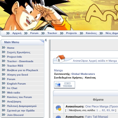
Αρχική
Forum
Tracker
Projects
Κανόνες
Νέες Δημ
Main Menu
Home
Συχνές Ερωτήσεις
Project Info
AnimeClipse Αρχική σελίδα
»
Manga
Tracker - Downloads
Tracker RSS
Βοήθεια για το Playback
Manga
Συντονιστής:
Global Moderators
Αίτηση για Seed
Συνδεδεμένοι Χρήστες : Κανένας
Forum
English Forum
Irc Chat
Web radio
Κανόνες του Forum
Θέματα
Αναζήτηση
Πολιτική Διαμοιρασμού
Ανακοίνωση:
One Piece Manga (Πρoσοχή
[
Μετάβαση στη σελίδα:
1
...
82
,
83
,
84
]
Σχετικά με την Ομάδα
Join Discord
Ανακοίνωση:
Fairy Tail [Manga]