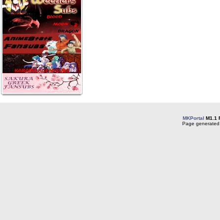
MKPortal
M1.1 
Page generated 