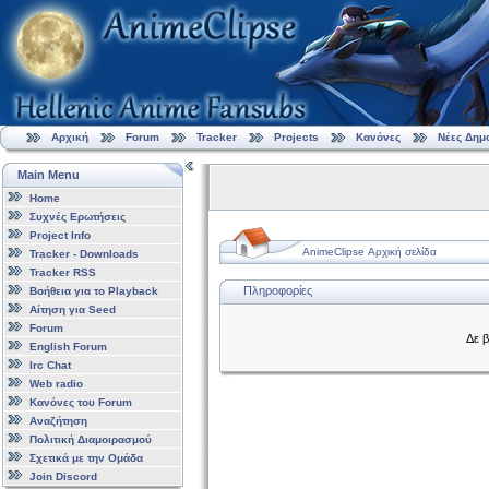
Αρχική
Forum
Tracker
Projects
Κανόνες
Νέες Δημ
Main Menu
Home
Συχνές Ερωτήσεις
Project Info
AnimeClipse Αρχική σελίδα
Tracker - Downloads
Tracker RSS
Πληροφορίες
Βοήθεια για το Playback
Αίτηση για Seed
Forum
Δε β
English Forum
Irc Chat
Web radio
Κανόνες του Forum
Αναζήτηση
Πολιτική Διαμοιρασμού
Σχετικά με την Ομάδα
Join Discord