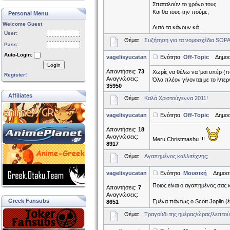
Σπαταλούν το χρόνο τους
Και θα τους την πούμε;
Personal Menu
Welcome Guest
Αυτά τα κάνουν κά ...
User:
Θέμα:
Συζήτηση για τα νομοσχέδια SOPA
Pass:
Auto-Login:
vagelisyucatan
Ενότητα:
Off-Topic
Δημοσιε
Login
Απαντήσεις:
73
Χωρίς να θέλω να 'μαι υπέρ (π
Register!
Αναγνώσεις:
Όλα πλέον γίνονται με το ίντερ
35950
Affiliates
Θέμα:
Καλά Χριστούγεννα 2011!
vagelisyucatan
Ενότητα:
Off-Topic
Δημοσιε
Απαντήσεις:
18
Αναγνώσεις:
Meru Christmashu !!!
8917
Θέμα:
Αγαπημένος καλλιτέχνης;
vagelisyucatan
Ενότητα:
Μουσική
Δημοσιε
Ποιος είναι ο αγαπημένος σας κ
Απαντήσεις:
7
Αναγνώσεις:
Greek Fansubs
Εμένα πάντως ο Scott Joplin (
8651
Θέμα:
Τραγούδι της ημέρας/ώρας/λεπτού.