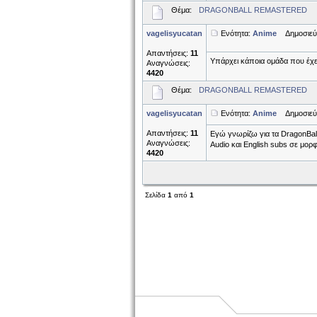
Θέμα:
DRAGONBALL REMASTERED
vagelisyucatan
Ενότητα:
Anime
Δημοσιεύθ
Απαντήσεις:
11
Υπάρχει κάποια ομάδα που έχει
Αναγνώσεις:
4420
Θέμα:
DRAGONBALL REMASTERED
vagelisyucatan
Ενότητα:
Anime
Δημοσιεύθ
Απαντήσεις:
11
Εγώ γνωρίζω για τα DragonBall
Αναγνώσεις:
Audio και Εnglish subs σε μορ
4420
Σελίδα
1
από
1