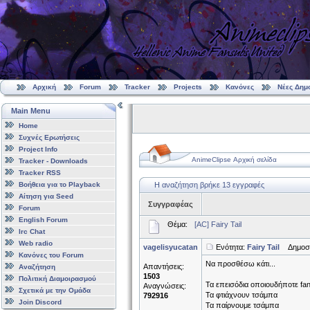
Αρχική
Forum
Tracker
Projects
Κανόνες
Νέες Δημ
Main Menu
Home
Συχνές Ερωτήσεις
Project Info
AnimeClipse Αρχική σελίδα
Tracker - Downloads
Tracker RSS
Βοήθεια για το Playback
Η αναζήτηση βρήκε 13 εγγραφές
Αίτηση για Seed
Συγγραφέας
Forum
English Forum
Θέμα:
[AC] Fairy Tail
Irc Chat
Web radio
vagelisyucatan
Ενότητα:
Fairy Tail
Δημοσιε
Κανόνες του Forum
Να προσθέσω κάτι...
Απαντήσεις:
Αναζήτηση
1503
Πολιτική Διαμοιρασμού
Τα επεισόδια οποιουδήποτε fa
Αναγνώσεις:
Σχετικά με την Ομάδα
Τα φτιάχνουν τσάμπα
792916
Join Discord
Τα παίρνουμε τσάμπα