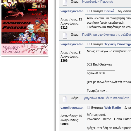
Θέμα:
Νομοθεσία - Πειρατεία
vagelisyucatan
Ενότητα:
Γενικά
Δημοσιεύθ
Αφού έκανα μία αναζήτηση στο 
Απαντήσεις:
13
ρωτήσω (από περιέργεια):
Αναγνώσεις:
Τι είναι τελικά παράνομο το να 
8313
Θέμα:
Πρόβλημα στο άνοιγμα της σελίδα
vagelisyucatan
Ενότητα:
Τεχνική Υποστήρ
Μόλις επιλέγω να κατεβάσω το
Απαντήσεις:
2
Αναγνώσεις:
1306
502 Bad Gateway
________________
nginx//0.8.36
(και με πολλά πολλά πάμπολα 
Γνωρίζει καν ...
Θέμα:
Τραγούδια που θέλω να ακούσω..
vagelisyucatan
Ενότητα:
Web Radio
Δημοσι
Μήπως αυτό:
Απαντήσεις:
60
Pokemon Theme - Gotta Catch '
Αναγνώσεις:
58889
ή έχει μπει ήδη σε κανένα podc