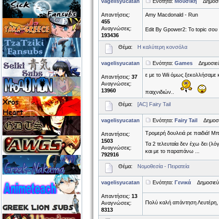
vagelisyucatan
Ενότητα:
Μουσική
Δημοσιε
Απαντήσεις:
Amy Macdonald - Run
455
Αναγνώσεις:
Edit By Gpower2: Το topic σο
193436
Θέμα:
Η καλύτερη κονσόλα
vagelisyucatan
Ενότητα:
Games
Δημοσιεύθ
ε με το Wii όμως ξεκολλήσαμε 
Απαντήσεις:
37
Αναγνώσεις:
13960
παιχνιδιών..
Θέμα:
[AC] Fairy Tail
vagelisyucatan
Ενότητα:
Fairy Tail
Δημοσιε
Τρομερή δουλειά ρε παιδιά! Μπρ
Απαντήσεις:
1503
Τα 2 τελευταία δεν έχω δει (λ
Αναγνώσεις:
και με το παραπάνω ...
792916
Θέμα:
Νομοθεσία - Πειρατεία
vagelisyucatan
Ενότητα:
Γενικά
Δημοσιεύθ
Απαντήσεις:
13
Πολύ καλή απάντηση Λευτέρη,
Αναγνώσεις:
8313