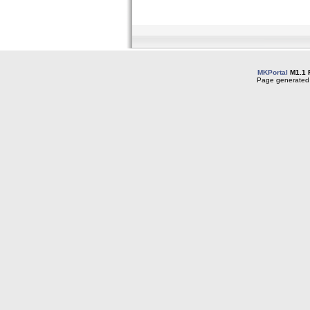
MKPortal
M1.1 
Page generated 