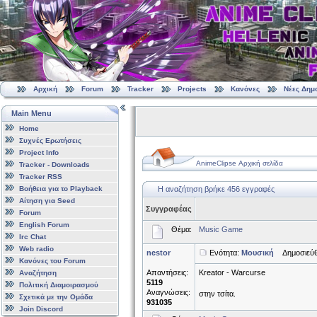
Αρχική
Forum
Tracker
Projects
Κανόνες
Νέες Δημ
Main Menu
Home
Συχνές Ερωτήσεις
Project Info
AnimeClipse Αρχική σελίδα
Tracker - Downloads
Tracker RSS
Βοήθεια για το Playback
Η αναζήτηση βρήκε 456 εγγραφές
Αίτηση για Seed
Συγγραφέας
Forum
English Forum
Θέμα:
Music Game
Irc Chat
Web radio
nestor
Ενότητα:
Μουσική
Δημοσιεύθη
Κανόνες του Forum
Απαντήσεις:
Kreator - Warcurse
Αναζήτηση
5119
Πολιτική Διαμοιρασμού
Αναγνώσεις:
στην τσίτα.
Σχετικά με την Ομάδα
931035
Join Discord