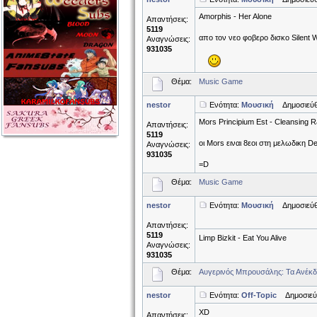
Amorphis - Her Alone
Απαντήσεις:
5119
απο τον νεο φοβερο δισκο Silent 
Αναγνώσεις:
931035
Θέμα:
Music Game
nestor
Ενότητα:
Μουσική
Δημοσιεύθη
Mors Principium Est - Cleansing R
Απαντήσεις:
5119
οι Mors ειναι 8εοι στη μελωδικη D
Αναγνώσεις:
931035
=D
Θέμα:
Music Game
nestor
Ενότητα:
Μουσική
Δημοσιεύθη
Απαντήσεις:
5119
Limp Bizkit - Eat You Alive
Αναγνώσεις:
931035
Θέμα:
Αυγερινός Μπρουσάλης: Τα Ανέκδ
nestor
Ενότητα:
Off-Topic
Δημοσιεύθ
XD
Απαντήσεις: