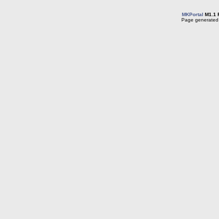
MKPortal
M1.1 
Page generated 