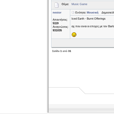
Θέμα:
Music Game
nestor
Ενότητα:
Μουσική
Δημοσιεύθη
Iced Earth - Burnt Offerings
Απαντήσεις:
5119
αχ που ειναι οι εποχες με τον Barlo
Αναγνώσεις:
931035
Σελίδα
1
από
31