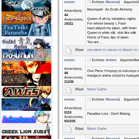
nestor
Ενότητα:
Μουσική
Δημοσιεύθη
Moonspell - An Erotic Alchemy
Απαντήσεις:
44
Queen of all my sleepless nights
Αναγνώσεις:
For whose beauty I, Faun
19311
have played my pipes, with heart
Queen in white silk, skin like milk
Horns of Faun, lips of dawn
You are ...
Θέμα:
one piece vs naruto vs bleach vs 
nestor
Ενότητα:
Anime
Δημοσιεύθηκε
Απαντήσεις:
One Piece.Υπεροχο,το καλυτερο s
48
manga,to anime oxi)αλλα πραγματι
Αναγνώσεις:
21236
Θέμα:
Music Game
nestor
Ενότητα:
Μουσική
Δημοσιεύθη
Απαντήσεις:
5119
Paradise Lost - Don't Belong
Αναγνώσεις:
931035
Θέμα:
Music Game
nestor
Ενότητα:
Μουσική
Δημοσιεύθη