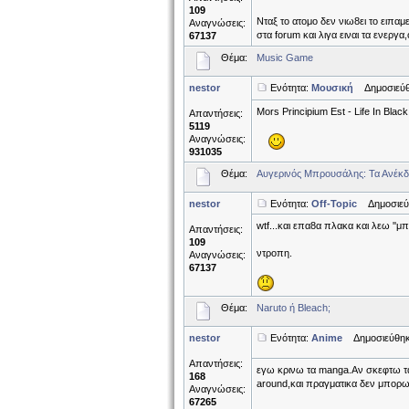
109
Νταξ το ατομο δεν νιω8ει το ειπα
Αναγνώσεις:
στα forum και λιγα ειναι τα ενεργα
67137
Θέμα:
Music Game
nestor
Ενότητα:
Μουσική
Δημοσιεύθη
Mors Principium Est - Life In Black
Απαντήσεις:
5119
Αναγνώσεις:
931035
Θέμα:
Αυγερινός Μπρουσάλης: Τα Ανέκδ
nestor
Ενότητα:
Off-Topic
Δημοσιεύθη
wtf...και επα8α πλακα και λεω ''μπ
Απαντήσεις:
109
ντροπη.
Αναγνώσεις:
67137
Θέμα:
Naruto ή Bleach;
nestor
Ενότητα:
Anime
Δημοσιεύθηκε
Απαντήσεις:
εγω κρινω τα manga.Αν σκεφτω τ
168
around,και πραγματικα δεν μπορω 
Αναγνώσεις:
67265