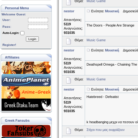
Θέμα:
Music Game
Personal Menu
nestor
Ενότητα:
Μουσική
Δημοσιεύθη
Welcome Guest
Απαντήσεις:
User:
5119
The Doors - People Are Strange
Pass:
Αναγνώσεις:
931035
Auto-Login:
Login
Θέμα:
Music Game
Register!
nestor
Ενότητα:
Μουσική
Δημοσιεύθη
Affiliates
Απαντήσεις:
5119
Deathspell Omega - Chaining The
Αναγνώσεις:
931035
Θέμα:
Music Game
nestor
Ενότητα:
Μουσική
Δημοσιεύθη
Hatebreed - Defeatist
Απαντήσεις:
5119
Αναγνώσεις:
931035
Greek Fansubs
k headbanging μεχρι να πεσουν ο
Θέμα:
Στίχοι που μας εκφράζουν