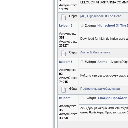
7
LELOUCH VI BRITANNIA COMMAN
Αναγνώσεις:
13529
Θέμα:
[AC] Highschool Of The Dead
kelborn3
Ενότητα:
Highschool Of The 
Απαντήσεις:
351
Download for high definition gore 
Αναγνώσεις:
239274
Θέμα:
Anime & Manga news
kelborn3
Ενότητα:
Anime
Δημοσιεύθηκε
Απαντήσεις:
92
Καλα τα νεα για τους σονεν φανς. Δ
Αναγνώσεις:
74045
Θέμα:
Πρόταση για καινούρια σειρά
kelborn3
Ενότητα:
Απόψεις-Προτάσεις
Απαντήσεις:
Δεν ξέρουμε ακόμα. Αντιμετωπίζου
35
όπως θα θέλαμε. Προς το παρόν δε
Αναγνώσεις:
33658