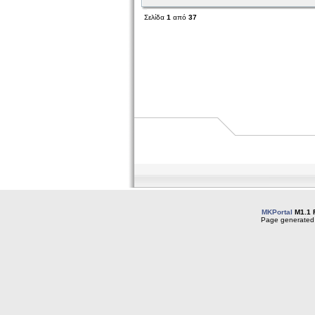
Σελίδα
1
από
37
MKPortal
M1.1 
Page generated 