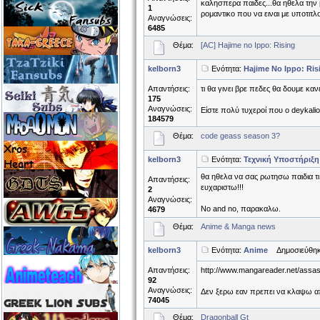
καλησπερα παιδες...θα ηθελα την β
1
ρομαντικο που να ειναι με υποτιτλ
Αναγνώσεις:
6485
Θέμα:
[AC] Hajime no Ippo: Rising
kelborn3
Ενότητα:
Hajime No Ippo: Ris
Απαντήσεις:
τι θα γινει βρε πεδες θα δουμε κα
175
Αναγνώσεις:
Είστε πολύ τυχεροί που ο deykalio
184579
Θέμα:
code geass season 3?
kelborn3
Ενότητα:
Τεχνική Υποστήριξη
θα ηθελα να σας ρωτησω παιδια τι 
Απαντήσεις:
ευχαριστω!!!
2
Αναγνώσεις:
No and no, παρακαλω.
4679
Θέμα:
Anime & Manga news
kelborn3
Ενότητα:
Anime
Δημοσιεύθηκε
Απαντήσεις:
http://www.mangareader.net/assas
92
Αναγνώσεις:
Δεν ξερω εαν πρεπει να κλαψω απο
74045
Θέμα:
Dragonball Gt