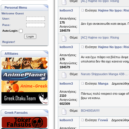
Θέμα:
[AC] Hajime no Ippo: Rising
Personal Menu
kelborn3
Ενότητα:
Hajime No Ippo: Ris
Welcome Guest
Απαντήσεις:
User:
175
Δεν έχει ανακοινωθει κατι ακομα.
Pass:
Αναγνώσεις:
184579
Auto-Login:
Login
Θέμα:
[AC] Hajime no Ippo: Rising
Register!
kelborn3
Ενότητα:
Hajime No Ippo: Ris
Affiliates
Απαντήσεις:
Αν και έχω πάψει να βλέπω άνιμε 
175
υπολοιπα δεν θα ειχε κανενα νοημα 
Αναγνώσεις:
184579
Θέμα:
Naruto Shippuuden Manga 438-... 
kelborn3
Ενότητα:
Manga
Δημοσιεύθηκε
Απαντήσεις:
Πάντως πολύ respect στο sage of th
2110
βρω να κανω.
Αναγνώσεις:
602309
Θέμα:
ΒΟΗΘΕΙΑ!!!!!
Greek Fansubs
kelborn3
Ενότητα:
Γενικά
Δημοσιεύθηκε
Απαντήσεις: