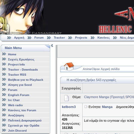
Αρχική
Forum
Tracker
Projects
Κανόνες
Νέες Δημ
Main Menu
Home
Συχνές Ερωτήσεις
Project Info
AnimeClipse Αρχική σελίδα
Tracker - Downloads
Tracker RSS
Βοήθεια για το Playback
Η αναζήτηση βρήκε 543 εγγραφές
Αίτηση για Seed
Συγγραφέας
Forum
English Forum
Θέμα:
Claymore Manga (Προσοχή SPOI
Irc Chat
Web radio
kelborn3
Ενότητα:
Manga
Δημοσιεύθηκε
Κανόνες του Forum
Απαντήσεις:
Αναζήτηση
426
Πολιτική Διαμοιρασμού
Lol νόμιζα ότι το crymoar είχε τελε
Αναγνώσεις:
Σχετικά με την Ομάδα
151355
Join Discord