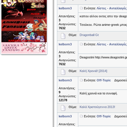
kelborn3
Ενότητα:
Λίστες - Ανταλλαγές
Απαντήσεις:
καπου αλλου εκτος απο την deago
3
Αναγνώσεις:
Τσούκου. Ρώτα anime-greek μπας κ
7632
Θέμα:
Dragonball Gt
kelborn3
Ενότητα:
Λίστες - Ανταλλαγές
Απαντήσεις:
3
Deagostini http://www.deagostini.g
Αναγνώσεις:
7632
Θέμα:
Καλή Χρονιά! [2014]
kelborn3
Ενότητα:
Off-Topic
Δημοσιεύθη
Απαντήσεις:
9
Καλή χρονιά και τα συναφή.
Αναγνώσεις:
12178
Θέμα:
Καλά Χριστούγεννα 2013!
kelborn3
Ενότητα:
Off-Topic
Δημοσιεύθη
Απαντήσεις: