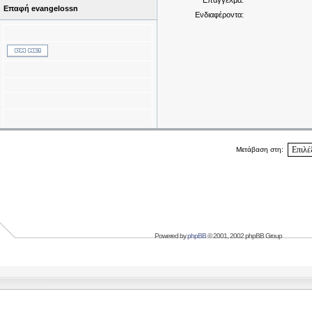
Επάγγελμα:
Επαφή evangelossn
Ενδιαφέροντα:
Μετάβαση στη:
Powered by
phpBB
© 2001, 2002 phpBB Group