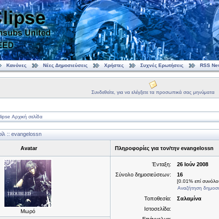
Κανόνες
Νέες Δημοσιεύσεις
Χρήστες
Συχνές Ερωτήσεις
RSS Ne
Συνδεθείτε, για να ελέγξετε τα προσωπικά σας μηνύματα
ipse Αρχική σελίδα
λ :: evangelossn
Avatar
Πληροφορίες για τον/την evangelossn
Ένταξη:
26 Ιούν 2008
Σύνολο δημοσιεύσεων:
16
[0.01% επί συνόλου
Αναζήτηση δημοσι
Τοποθεσία:
Σαλαμίνα
Ιστοσελίδα:
Μωρό