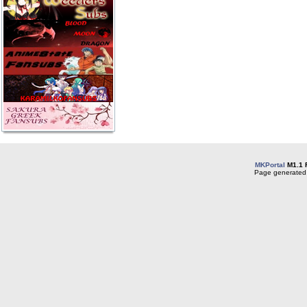
MKPortal
M1.1 
Page generated 