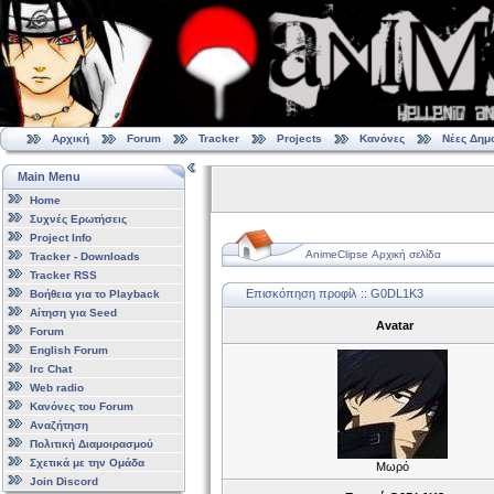
Αρχική
Forum
Tracker
Projects
Κανόνες
Νέες Δημ
Main Menu
Home
Συχνές Ερωτήσεις
Project Info
AnimeClipse Αρχική σελίδα
Tracker - Downloads
Tracker RSS
Επισκόπηση προφίλ :: G0DL1K3
Βοήθεια για το Playback
Αίτηση για Seed
Avatar
Forum
English Forum
Irc Chat
Web radio
Κανόνες του Forum
Αναζήτηση
Πολιτική Διαμοιρασμού
Σχετικά με την Ομάδα
Μωρό
Join Discord