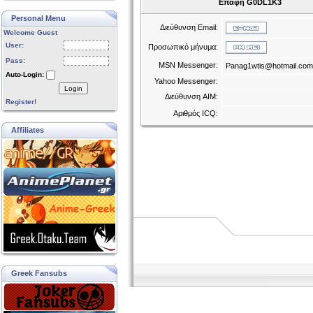
Επαφή G0DL1K3
Personal Menu
Διεύθυνση Email:
Welcome Guest
User:
Προσωπικό μήνυμα:
Pass:
MSN Messenger:
Panag1wtis@hotmail.com
Auto-Login:
Yahoo Messenger:
Login
Διεύθυνση AIM:
Register!
Αριθμός ICQ:
Affiliates
Greek Fansubs