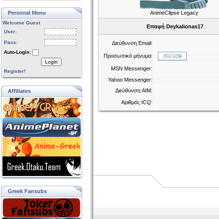
Personal Menu
AnimeClipse Legacy
Welcome Guest
Επαφή Deykalionas17
User:
Pass:
Διεύθυνση Email:
Auto-Login:
Προσωπικό μήνυμα:
Login
MSN Messenger:
Register!
Yahoo Messenger:
Διεύθυνση AIM:
Affiliates
Αριθμός ICQ:
Greek Fansubs