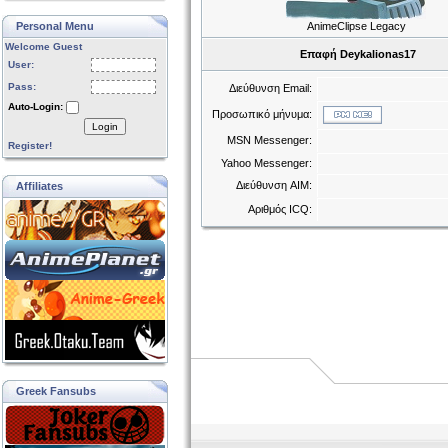
Personal Menu
AnimeClipse Legacy
Welcome Guest
Επαφή Deykalionas17
User:
Pass:
Διεύθυνση Email:
Auto-Login:
Προσωπικό μήνυμα:
Login
MSN Messenger:
Register!
Yahoo Messenger:
Διεύθυνση AIM:
Affiliates
Αριθμός ICQ:
Greek Fansubs