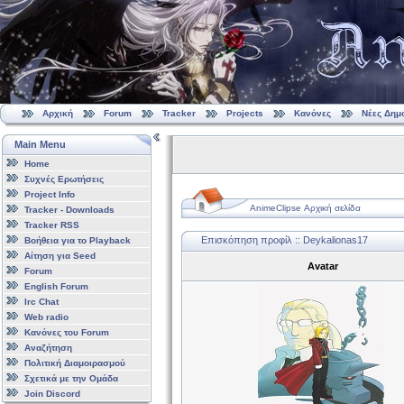
Αρχική
Forum
Tracker
Projects
Κανόνες
Νέες Δημ
Main Menu
Home
Συχνές Ερωτήσεις
Project Info
AnimeClipse Αρχική σελίδα
Tracker - Downloads
Tracker RSS
Επισκόπηση προφίλ :: Deykalionas17
Βοήθεια για το Playback
Αίτηση για Seed
Avatar
Forum
English Forum
Irc Chat
Web radio
Κανόνες του Forum
Αναζήτηση
Πολιτική Διαμοιρασμού
Σχετικά με την Ομάδα
Join Discord