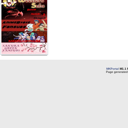
MKPortal
M1.1 
Page generated 