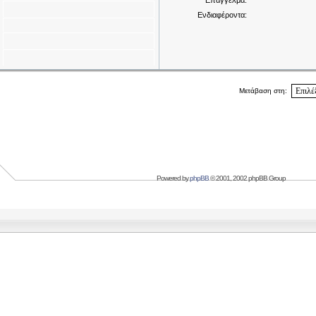
Επάγγελμα:
Ενδιαφέροντα:
Μετάβαση στη:
Powered by
phpBB
© 2001, 2002 phpBB Group