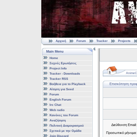
Αρχική
Forum
Tracker
Projects
Main Menu
Home
Συχνές Ερωτήσεις
Project Info
AnimeCl
Tracker - Downloads
Tracker RSS
Επισκόπηση προφί
Βοήθεια για το Playback
Αίτηση για Seed
Forum
English Forum
Irc Chat
Web radio
Κανόνες του Forum
Αναζήτηση
Διεύθυνση Email:
Πολιτική Διαμοιρασμού
Σχετικά με την Ομάδα
Προσωπικό μήνυμα:
Join Discord