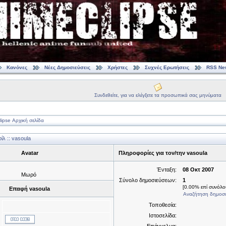
Κανόνες
Νέες Δημοσιεύσεις
Χρήστες
Συχνές Ερωτήσεις
RSS Ne
Συνδεθείτε, για να ελέγξετε τα προσωπικά σας μηνύματα
ipse Αρχική σελίδα
λ :: vasoula
Avatar
Πληροφορίες για τον/την vasoula
Ένταξη:
08 Οκτ 2007
Μωρό
Σύνολο δημοσιεύσεων:
1
[0.00% επί συνόλου
Επαφή vasoula
Αναζήτηση δημοσι
Τοποθεσία:
Ιστοσελίδα: