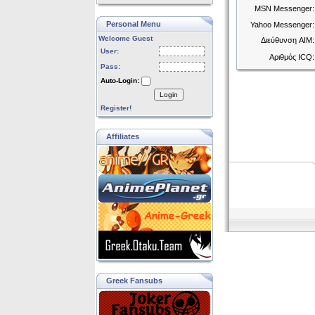
MSN Messenger:
Personal Menu
Yahoo Messenger:
Welcome Guest
Διεύθυνση AIM:
User:
Αριθμός ICQ:
Pass:
Auto-Login:
Login
Register!
Affiliates
Greek Fansubs