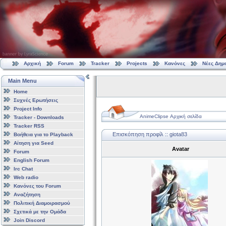
Αρχική
Forum
Tracker
Projects
Κανόνες
Νέες Δημ
Main Menu
Home
Συχνές Ερωτήσεις
Project Info
AnimeClipse Αρχική σελίδα
Tracker - Downloads
Tracker RSS
Επισκόπηση προφίλ :: giota83
Βοήθεια για το Playback
Αίτηση για Seed
Avatar
Forum
English Forum
Irc Chat
Web radio
Κανόνες του Forum
Αναζήτηση
Πολιτική Διαμοιρασμού
Σχετικά με την Ομάδα
Join Discord