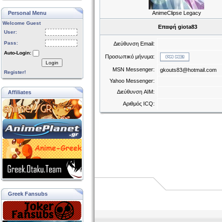
Personal Menu
AnimeClipse Legacy
Welcome Guest
Επαφή giota83
User:
Pass:
Διεύθυνση Email:
Auto-Login:
Προσωπικό μήνυμα:
Login
MSN Messenger:
gkouts83@hotmail.com
Register!
Yahoo Messenger:
Διεύθυνση AIM:
Affiliates
Αριθμός ICQ:
Greek Fansubs