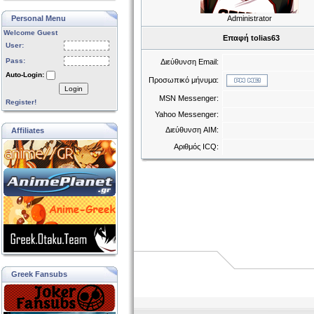
Personal Menu
Administrator
Welcome Guest
Επαφή tolias63
User:
Pass:
Διεύθυνση Email:
Auto-Login:
Προσωπικό μήνυμα:
Login
MSN Messenger:
Register!
Yahoo Messenger:
Διεύθυνση AIM:
Affiliates
Αριθμός ICQ:
Greek Fansubs