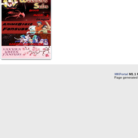
MKPortal
M1.1 
Page generated 