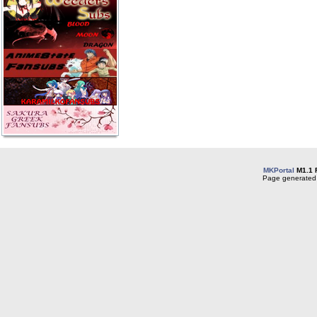
MKPortal
M1.1 
Page generated 