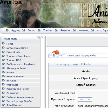
Αρχική
Forum
Tracker
Projects
Κανόνες
Νέες Δημ
Main Menu
Home
Συχνές Ερωτήσεις
Project Info
AnimeClipse Αρχική σελίδα
Tracker - Downloads
Tracker RSS
Επισκόπηση προφίλ :: Kakashi
Βοήθεια για το Playback
Αίτηση για Seed
Avatar
Forum
English Forum
AnimeClipse Legacy
Irc Chat
Web radio
Επαφή Kakashi
Κανόνες του Forum
Αναζήτηση
Διεύθυνση Email:
Πολιτική Διαμοιρασμού
Προσωπικό μήνυμα:
Σχετικά με την Ομάδα
Join Discord
MSN Messenger:
acgr_kakashi@yahoo.c