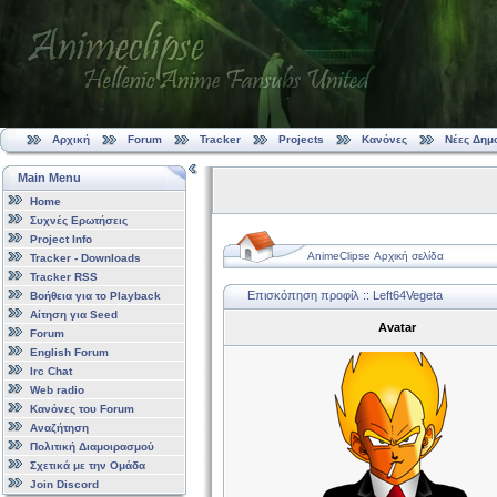
Αρχική
Forum
Tracker
Projects
Κανόνες
Νέες Δημ
Main Menu
Home
Συχνές Ερωτήσεις
Project Info
AnimeClipse Αρχική σελίδα
Tracker - Downloads
Tracker RSS
Επισκόπηση προφίλ :: Left64Vegeta
Βοήθεια για το Playback
Αίτηση για Seed
Avatar
Forum
English Forum
Irc Chat
Web radio
Κανόνες του Forum
Αναζήτηση
Πολιτική Διαμοιρασμού
Σχετικά με την Ομάδα
Join Discord