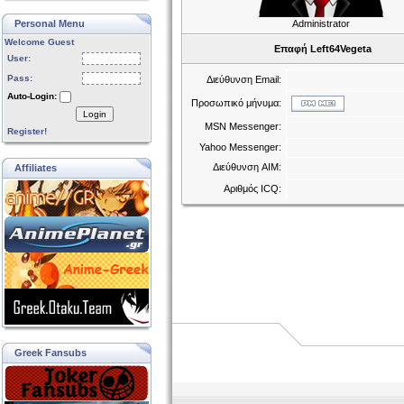
Personal Menu
Administrator
Welcome Guest
Επαφή Left64Vegeta
User:
Pass:
Διεύθυνση Email:
Auto-Login:
Προσωπικό μήνυμα:
Login
MSN Messenger:
Register!
Yahoo Messenger:
Διεύθυνση AIM:
Affiliates
Αριθμός ICQ:
Greek Fansubs